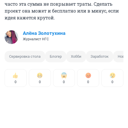
часто эта сумма не покрывает траты. Сделать
проект она может и бесплатно или в минус, если
идея кажется крутой.
Алёна Золотухина
Журналист НГС
Сервировка стола
Блогер
Хобби
Заработок
Ново
0
0
0
0
0