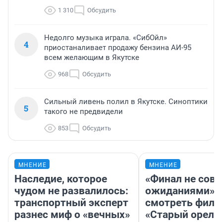
1 310
Обсудить
Недолго музыка играла. «СибОйл»
4
приостаналивает продажу бензина АИ-95
всем желающим в Якутске
968
Обсудить
Сильный ливень полил в Якутске. Синоптики
5
такого не предвидели
853
Обсудить
МНЕНИЕ
МНЕНИЕ
Наследие, которое
«Финал не совп
чудом не развалилось:
ожиданиями»: 
транспортный эксперт
смотреть фил
разнес миф о «вечных»
«Старый орел» 