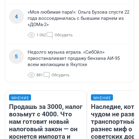
«Моя любимая пара!»: Ольга Бузова спустя 22
4
года воссоединилась с бывшим парнем из
«ДОМа-2»
1 062
Обсудить
Недолго музыка играла. «СибОйл»
5
приостаналивает продажу бензина АИ-95
всем желающим в Якутске
881
Обсудить
МНЕНИЕ
МНЕНИЕ
Продашь за 3000, налог
Наследие, кото
возьмут с 4000. Что
чудом не разва
нам готовит новый
транспортный 
налоговый закон — он
разнес миф о 
коснется импорта и
советских доро