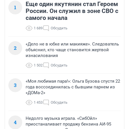
Еще один якутянин стал Героем
1
России. Он служил в зоне СВО с
самого начала
1 689
Обсудить
«Дело не в юбке или макияже». Следователь
2
объяснил, кто чаще становится жертвой
изнасилования
1 502
Обсудить
«Моя любимая пара!»: Ольга Бузова спустя 22
3
года воссоединилась с бывшим парнем из
«ДОМа-2»
1 453
Обсудить
Недолго музыка играла. «СибОйл»
4
приостаналивает продажу бензина АИ-95