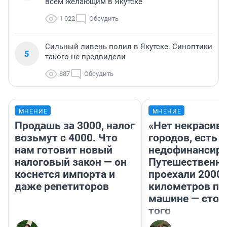
всем желающим в Якутске
1 022
Обсудить
Сильный ливень полил в Якутске. Синоптики
5
такого не предвидели
887
Обсудить
МНЕНИЕ
МНЕНИЕ
Продашь за 3000, налог
«Нет некрасив
возьмут с 4000. Что
городов, есть
нам готовит новый
недофинансиро
налоговый закон — он
Путешественн
коснется импорта и
проехали 2000
даже репетиторов
километров по 
машине — стои
того