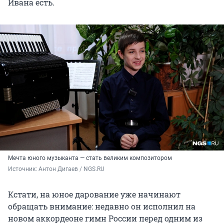
Ивана есть.
Мечта юного музыканта — стать великим композитором
Источник: 
Антон Дигаев / NGS.RU
Кстати, на юное дарование уже начинают
обращать внимание: недавно он исполнил на
новом аккордеоне гимн России перед одним из