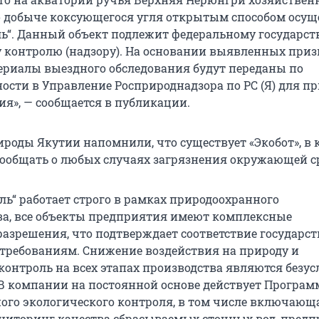
о добыче коксующегося угля открытым способом осущ
ль“. Данный объект подлежит федеральному государс
 контролю (надзору). На основании выявленных приз
риалы выездного обследования будут переданы по
ости в Управление Росприроднадзора по
РС (Я)
для пр
ия», — сообщается в публикации.
роды Якутии напомнили, что существует «Экобот», в
сообщать о любых случаях загрязнения окружающей с
ль“ работает строго в рамках природоохранного
ва, все объекты предприятия имеют комплексные
разрешения, что подтверждает соответствие государ
требованиям. Снижение воздействия на природу и
контроль на всех этапах производства являются без
В компании на постоянной основе действует Програм
ого экологического контроля, в том числе включающ
иторинг качества сбрасываемых сточных вод, предп