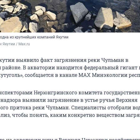
одна из крупнейших компаний Якутии
 Якутии / Max.ru
утии выявило факт загрязнения реки Чульман в
районе. В акватории находится федеральный гигант 
кутуголь», сообщается в канале MAX Минэкологии рес
нспекторами Нерюнгринского комитета государствен
 надзора выявили загрязнение в устье ручья Верхняя
ого притока реки Чульман. Специалисты отобрали воду
ализ, чтобы понять, каким конкретно веществом загр
что на акватории ручья Верхняя Нерюнгри хозяйстве