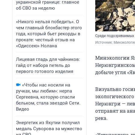
украинской границе: главное
об СВО за неделю
«Никого нельзя победить». О
чем главный блокбастер этого
года, который бьет рекорды в
Среди подозреваемых 
прокате: честный отзыв на
Источник: 
Минэкологии
«Одиссею» Нолана
Минэкологии Як
Лицевая гладь для чайников:
Нерюнгринском 
гайд от набора петель до
первого готового изделия
добыче угля «Я
«Чтобы нас носили на
Визуально госи
ручках, мы любим»: нерпа
экологического
Сергеевна, которую спасли
бельком, стала звездой Сети.
Нерюнгри — лев
Видео
отправят на ан
река.
Энергетик из Якутии получил
медаль Суворова за мужество
«Установлено, 
на СВО