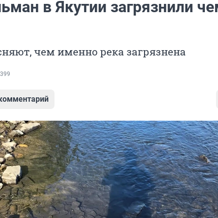
ьман в Якутии загрязнили че
няют, чем именно река загрязнена
399
 комментарий