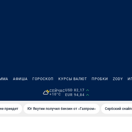
АММА
АФИША
ГОРОСКОП
КУРСЫ ВАЛЮТ
ПРОБКИ
ZODY
И
USD 82,17
СЕЙЧАС
+10°C
EUR 94,84
не приедет
Юг Якутии получил бензин от «Газпром»
Сербский снайп