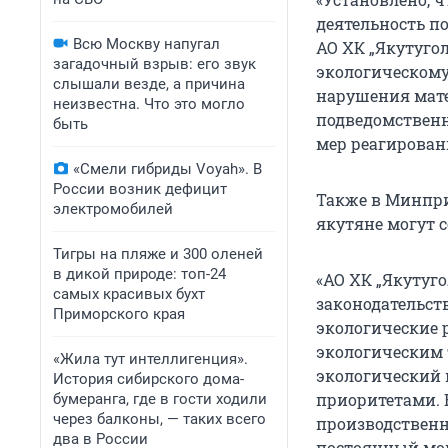
деятельность п
Всю Москву напугал
АО ХК „Якутуго
загадочный взрыв: его звук
экологическому
слышали везде, а причина
нарушения мате
неизвестна. Что это могло
подведомственн
быть
мер реагирован
«Смели гибриды Voyah». В
России возник дефицит
Также в Минпри
электромобилей
якутяне могут 
Тигры на пляже и 300 оленей
в дикой природе: топ-24
«АО ХК „Якутуго
самых красивых бухт
законодательст
Приморского края
экологические 
экологическим 
«Жила тут интеллигенция».
экологический 
История сибирского дома-
приоритетами. 
бумеранга, где в гости ходили
через балконы, — таких всего
производственн
два в России
постоянный мон