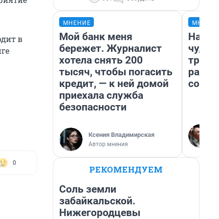
МНЕНИЕ
МНЕНИ
Мой банк меня
Насле
одит в
бережет. Журналист
чудом
нге
хотела снять 200
транс
тысяч, чтобы погасить
разне
кредит, — к ней домой
совет
приехала служба
безопасности
Ксения Владимирская
Автор мнения
0
РЕКОМЕНДУЕМ
Соль земли
забайкальской.
Нижегородцевы