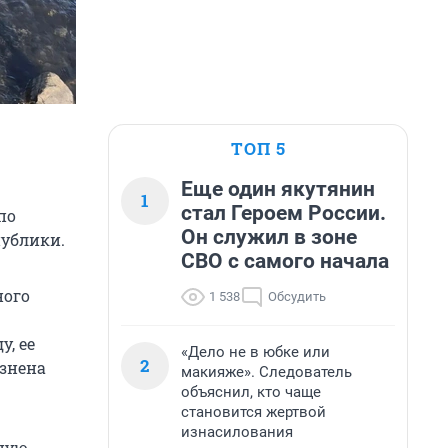
ТОП 5
Еще один якутянин
1
стал Героем России.
по
Он служил в зоне
публики.
СВО с самого начала
ного
1 538
Обсудить
, ее
«Дело не в юбке или
2
язнена
макияже». Следователь
объяснил, кто чаще
становится жертвой
изнасилования
нную