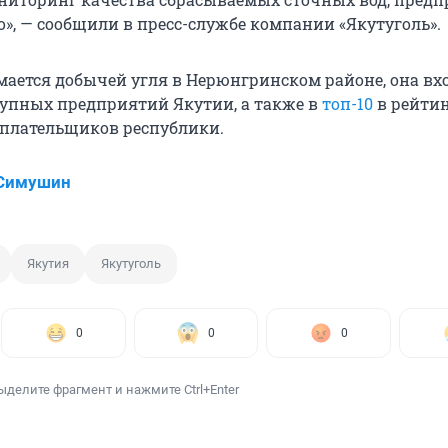
о», — сообщили в пресс-службе компании «Якутуголь».
ается добычей угля в Нерюнгринском районе, она вх
упных предприятий Якутии, а также в
топ-10
в рейти
плательщиков республики.
 Симушин
Якутия
Якутуголь
0
0
0
ыделите фрагмент и нажмите Ctrl+Enter