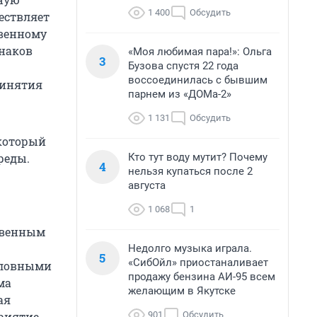
1 400
Обсудить
ествляет
твенному
наков
«Моя любимая пара!»: Ольга
3
Бузова спустя 22 года
воссоединилась с бывшим
инятия
парнем из «ДОМа-2»
1 131
Обсудить
 который
Кто тут воду мутит? Почему
реды.
4
нельзя купаться после 2
августа
1 068
1
ственным
Недолго музыка играла.
5
«СибОйл» приостаналивает
условными
продажу бензина АИ-95 всем
ма
желающим в Якутске
ая
901
Обсудить
риятие