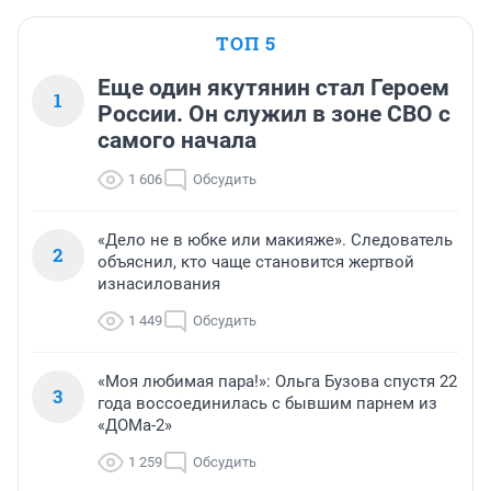
ТОП 5
Еще один якутянин стал Героем
1
России. Он служил в зоне СВО с
самого начала
1 606
Обсудить
«Дело не в юбке или макияже». Следователь
2
объяснил, кто чаще становится жертвой
изнасилования
1 449
Обсудить
«Моя любимая пара!»: Ольга Бузова спустя 22
3
года воссоединилась с бывшим парнем из
«ДОМа-2»
1 259
Обсудить