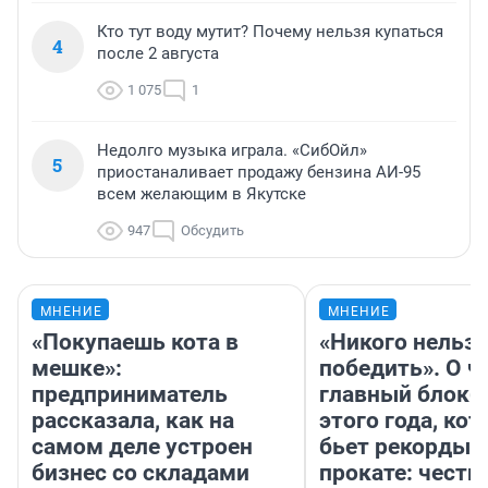
Кто тут воду мутит? Почему нельзя купаться
4
после 2 августа
1 075
1
Недолго музыка играла. «СибОйл»
5
приостаналивает продажу бензина АИ-95
всем желающим в Якутске
947
Обсудить
МНЕНИЕ
МНЕНИЕ
«Покупаешь кота в
«Никого нельз
мешке»:
победить». О ч
предприниматель
главный блокб
рассказала, как на
этого года, ко
самом деле устроен
бьет рекорды 
бизнес со складами
прокате: честн