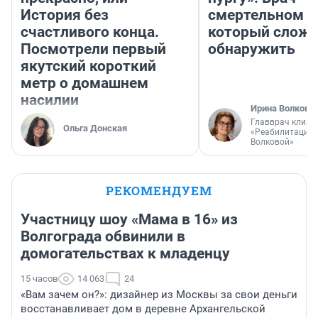
История без
смертельном д
счастливого конца.
который слож
Посмотрели первый
обнаружить
якутский короткий
метр о домашнем
насилии
Ирина Волкова
Главврач клини
Ольга Донская
«Реабилитация 
Волковой»
РЕКОМЕНДУЕМ
Участницу шоу «Мама в 16» из
Волгограда обвинили в
домогательствах к младенцу
15 часов
14 063
24
«Вам зачем он?»: дизайнер из Москвы за свои деньги
восстанавливает дом в деревне Архангельской