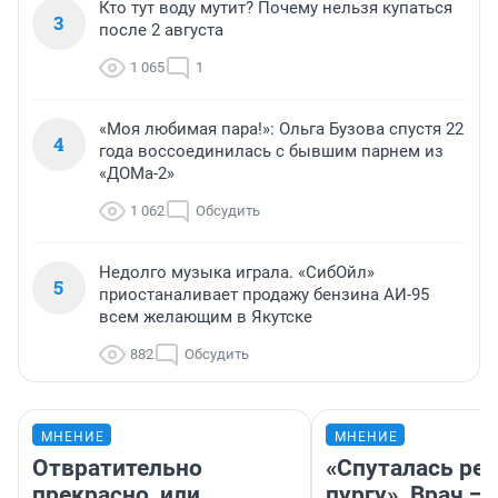
Кто тут воду мутит? Почему нельзя купаться
3
после 2 августа
1 065
1
«Моя любимая пара!»: Ольга Бузова спустя 22
4
года воссоединилась с бывшим парнем из
«ДОМа-2»
1 062
Обсудить
Недолго музыка играла. «СибОйл»
5
приостаналивает продажу бензина АИ-95
всем желающим в Якутске
882
Обсудить
МНЕНИЕ
МНЕНИЕ
Отвратительно
«Спуталась реч
прекрасно, или
пургу». Врач — 