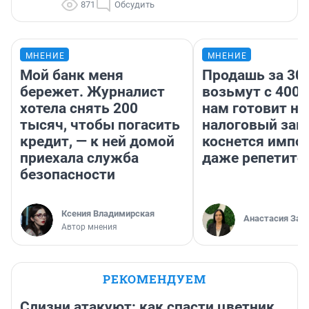
871
Обсудить
МНЕНИЕ
МНЕНИЕ
Мой банк меня
Продашь за 300
бережет. Журналист
возьмут с 4000
хотела снять 200
нам готовит н
тысяч, чтобы погасить
налоговый зако
кредит, — к ней домой
коснется импор
приехала служба
даже репетито
безопасности
Ксения Владимирская
Анастасия Зав
Автор мнения
РЕКОМЕНДУЕМ
Слизни атакуют: как спасти цветник