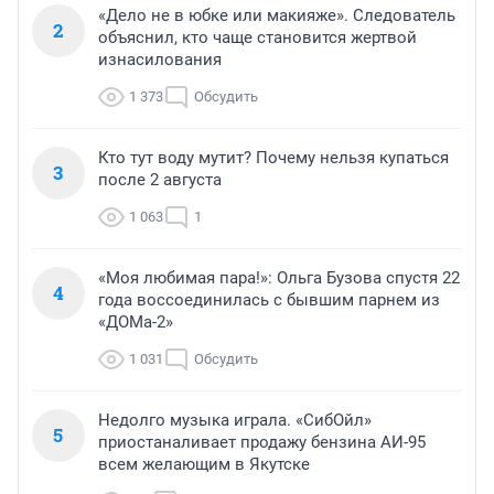
«Дело не в юбке или макияже». Следователь
2
объяснил, кто чаще становится жертвой
изнасилования
1 373
Обсудить
Кто тут воду мутит? Почему нельзя купаться
3
после 2 августа
1 063
1
«Моя любимая пара!»: Ольга Бузова спустя 22
4
года воссоединилась с бывшим парнем из
«ДОМа-2»
1 031
Обсудить
Недолго музыка играла. «СибОйл»
5
приостаналивает продажу бензина АИ-95
всем желающим в Якутске