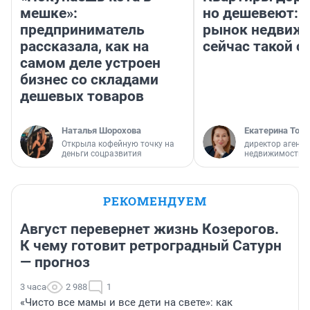
мешке»:
но дешевеют: 
предприниматель
рынок недвиж
рассказала, как на
сейчас такой 
самом деле устроен
бизнес со складами
дешевых товаров
Наталья Шорохова
Екатерина Торо
Открыла кофейную точку на
директор агентс
деньги соцразвития
недвижимости
РЕКОМЕНДУЕМ
Август перевернет жизнь Козерогов.
К чему готовит ретроградный Сатурн
— прогноз
3 часа
2 988
1
«Чисто все мамы и все дети на свете»: как