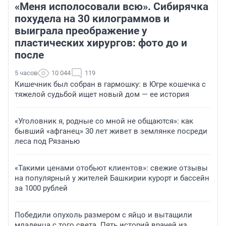
«Меня исполосовали всю». Сибирячка
похудела на 30 килограммов и
выиграла преображение у
пластических хирургов: фото до и
после
5 часов
10 044
119
Кишечник был собран в гармошку: в Югре кошечка с
тяжелой судьбой ищет новый дом — ее история
«Уголовник я, родные со мной не общаются»: как
бывший «афганец» 30 лет живет в землянке посреди
леса под Рязанью
«Такими ценами отобьют клиентов»: свежие отзывы
на популярный у жителей Башкирии курорт и бассейн
за 1000 рублей
Победили опухоль размером с яйцо и вытащили
младенца с того света. Пять историй врачей из