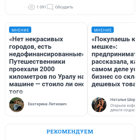
1 091
Обсудить
МНЕНИЕ
МНЕНИЕ
«Нет некрасивых
«Покупаешь ко
городов, есть
мешке»:
недофинансированные».
предпринимат
Путешественники
рассказала, как
проехали 2000
самом деле ус
километров по Уралу на
бизнес со скл
машине — стоило ли оно
дешевых това
того
Наталья Шорох
Екатерина Литкевич
Открыла кофейн
деньги соцразв
РЕКОМЕНДУЕМ