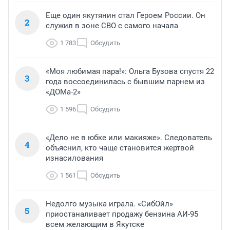
Еще один якутянин стал Героем России. Он
2
служил в зоне СВО с самого начала
1 783
Обсудить
«Моя любимая пара!»: Ольга Бузова спустя 22
3
года воссоединилась с бывшим парнем из
«ДОМа-2»
1 596
Обсудить
«Дело не в юбке или макияже». Следователь
4
объяснил, кто чаще становится жертвой
изнасилования
1 561
Обсудить
Недолго музыка играла. «СибОйл»
5
приостаналивает продажу бензина АИ-95
всем желающим в Якутске