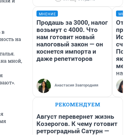
вязи и
МНЕНИЕ
МНЕНИ
Продашь за 3000, налог
Отвра
возьмут с 4000. Что
прекр
 в
нам готовит новый
Истор
ность на
налоговый закон — он
счаст
коснется импорта и
Посмо
талья.
даже репетиторов
якутс
ана мной,
метр 
насил
 я
вают».
Анастасия Завгородняя
РЕКОМЕНДУЕМ
ия
Август перевернет жизнь
емя
Козерогов. К чему готовит
ретроградный Сатурн —