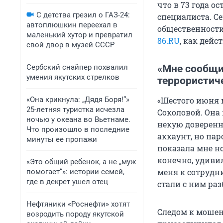
что в 73 года о
С детства грезил о ГАЗ-24:
специалиста. С
автоплюшкин переехал в
общественности
маленький хутор и превратил
86.RU
, как дейс
свой двор в музей СССР
Сербский снайпер похвалил
«Мне сообщил
умения якутских стрелков
террористич
«Она крикнула: „Дядя Боря!“»
«Шестого июня 
25-летняя туристка исчезла
Соколовой. Она
ночью у океана во Вьетнаме.
некую доверенно
Что произошло в последние
аккаунт, но пар
минуты ее пропажи
показала мне н
конечно, удиви
«Это общий ребенок, а не „муж
меня к сотрудн
помогает“»: истории семей,
где в декрет ушел отец
стали с ним раз
Нефтяники «Роснефти» хотят
Следом к мошен
возродить породу якутской