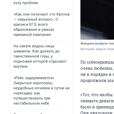
кучу проблем
«Как они получают сто баллов
— серьезный вопрос». О
кризисе ЕГЭ, всего
образования и ужасах
приемной кампании
Женщине вызвали такс
На закате видны лица
Источник: 
Дарья Селен
шаманов. Как доехать до
таинственной горы, у
подножия которой отдыхают
По собеседницы
якутяне
очень любезны, 
ли в порядке и
«Рейс задерживается».
продолжали шаг
Закрытые аэропорты,
неудобные ночевки и сутки на
пересадку: как
«Тот, что якобы
путешествовать при
снимать деньги 
нестабильном небе
было в одиннадц
Они диктовали м