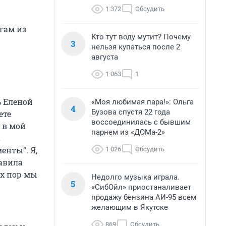
1 372
Обсудить
гам из
Кто тут воду мутит? Почему
3
нельзя купаться после 2
августа
1 063
1
ь Еленой
«Моя любимая пара!»: Ольга
4
Бузова спустя 22 года
ете
воссоединилась с бывшим
 в мой
парнем из «ДОМа-2»
а
енты“. Я,
1 026
Обсудить
равила
ех пор мы
Недолго музыка играла.
5
«СибОйл» приостаналивает
продажу бензина АИ-95 всем
желающим в Якутске
869
Обсудить