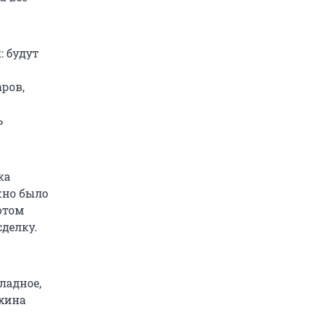
: будут
ров,
ь
ка
жно было
отом
делку.
ладное,
ихина