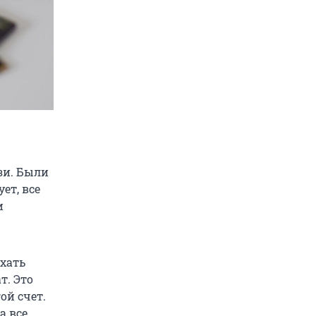
зи. Были
ет, все
и
ехать
т. Это
ой счет.
а все