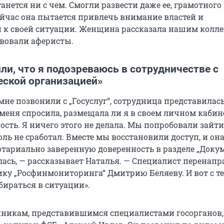
станется ни с чем. Смогли развести даже ее, грамотного
ейчас она пытается привлечь внимание властей и
 к своей ситуации. Женщина рассказала нашим колле
твовали аферисты.
и, что я подозреваюсь в сотрудничестве с
еской организацией»
мне позвонили с „Госуслуг“, сотрудница представилас
 меня спросила, размещала ли я в своем личном кабин
сть. Я ничего этого не делала. Мы попробовали зайти
оль не сработал. Вместе мы восстановили доступ, и он
отариально заверенную доверенность в разделе „Докум
лась, — рассказывает Наталья. — Специалист перенап
ику „Росфинмониторинга“ Дмитрию Беляеву. И вот с т
бираться в ситуации».
никам, представившимся специалистами госорганов,