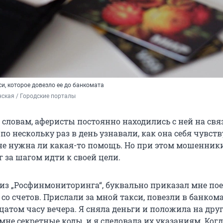
и, которое довезло ее до банкомата
ская / Городские порталы
 словам, аферисты постоянно находились с ней на свя
по нескольку раз в день узнавали, как она себя чувству
 не нужна ли какая-то помощь. Но при этом мошенник
 за шагом идти к своей цели.
 из „Росфинмониторинга“, буквально приказал мне по
со счетов. Прислали за мной такси, повезли в банкома
атом часу вечера. Я сняла деньги и положила на друг
не секретные коды, и я следовала их указаниям. Когд