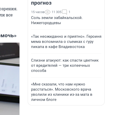
прогноз
озрения.
15 часов
11 305
1
ли все
Соль земли забайкальской.
Нижегородцевы
омочь»
«Так неожиданно и приятно». Героиня
мема вспомнила о съемках с гуру
пикапа в кафе Владивостока
Слизни атакуют: как спасти цветник
от вредителей — три копеечных
способа
«Мне сказали, что нам нужно
расстаться». Московского врача
уволили из клиники из-за мата в
личном блоге