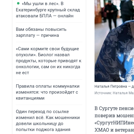
«Мы ушли в лес». В
Екатеринбурге крупный склад
атаковали БПЛА — онлайн
Вам обязаны повысить
зарплату — причина
«Сами кормите свои будущие
опухоли». Биолог назвал
продукты, которые приводят к
онкологии, сам он их никогда
не ест
Правила оплаты коммуналки
Наталья Петровна — д
изменятся: что произойдет с
Источник: 
Наталья Ма
квитанциями
В Сургуте пенс
Один переход по ссылке
поверив мошенн
изменил всё. Как мошенники
«СургутНИПИнеф
довели школьницу до
ХМАО и ветеран
попытки поджога здания