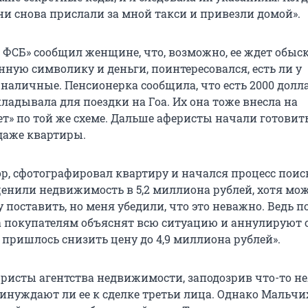
ни снова прислали за мной такси и привезли домой».
 ФСБ» сообщил женщине, что, возможно, ее ждет обыск
ную символику и деньги, поинтересовался, есть ли у
аличные. Пенсионерка сообщила, что есть 2000 долла
ладывала для поездки на Гоа. Их она тоже внесла на
ет» по той же схеме. Дальше аферисты начали готовит
даже квартиры.
р, сфотографировал квартиру и начался процесс поис
ценили недвижимость в 5,2 миллиона рублей, хотя мо
 поставить, но меня убедили, что это неважно. Ведь п
 а покупателям объяснят всю ситуацию и аннулируют с
 пришлось снизить цену до 4,9 миллиона рублей».
ристы агентства недвижимости, заподозрив что-то не
ринуждают ли ее к сделке третьи лица. Однако Мальч