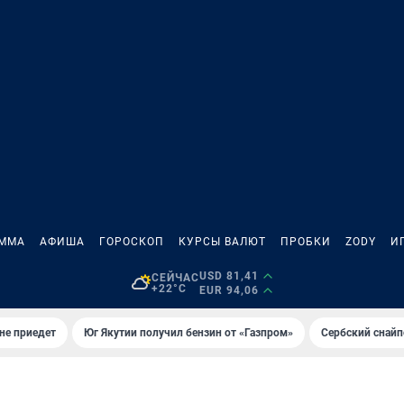
АММА
АФИША
ГОРОСКОП
КУРСЫ ВАЛЮТ
ПРОБКИ
ZODY
И
USD 81,41
СЕЙЧАС
+22°C
EUR 94,06
не приедет
Юг Якутии получил бензин от «Газпром»
Сербский снайп