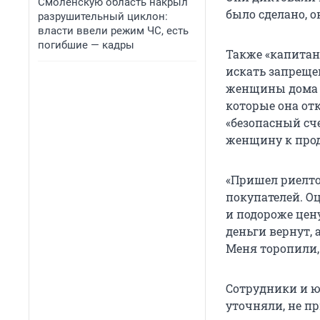
Смоленскую область накрыл
было сделано, о
разрушительный циклон:
власти ввели режим ЧС, есть
погибшие — кадры
Также «капитан
искать запрещен
женщины дома н
которые она отк
«безопасный сч
женщину к про
«Пришел риелто
покупателей. О
и подороже цену
деньги вернут,
Меня торопили,
Сотрудники и ю
уточняли, не п