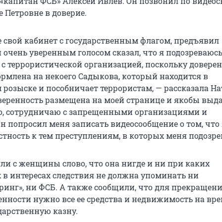
«капитан ФСБ» Алексей Ивлев. Он позвонил по видеос
е Петровне в доверие.
е свой кабинет с государственным флагом, предъявил
 очень уверенным голосом сказал, что я подозреваюсь
 с террористической организацией, поскольку доверен
ормлена на некоего Садыкова, который находится в
розыске и пособничает террористам, — рассказала На
веренность размещена на моей странице и якобы выд
но, сотрудничаю с запрещенными организациями и
н попросил меня записать видеосообщение о том, что
тность к тем преступлениям, в которых меня подозре
и с женщины слово, что она нигде и ни при каких
х в интересах следствия не должна упоминать ни
инг», ни ФСБ. А также сообщили, что для прекращен
енности нужно все ее средства и недвижимость на вр
дарственную казну.