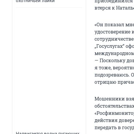
присоединился 
охотничьей лайки
втерся к Наталь
«Он показал мн
удостоверение и
сотрудничестве
„Госуслугах“ оф
международном 
— Поскольку до
я тоже, вероят
подозреваюсь. О
отрицаю причас
Мошенники взял
обстоятельства
«Росфинмонитор
действия довер
передать в госу
Надвигается волна пугающих