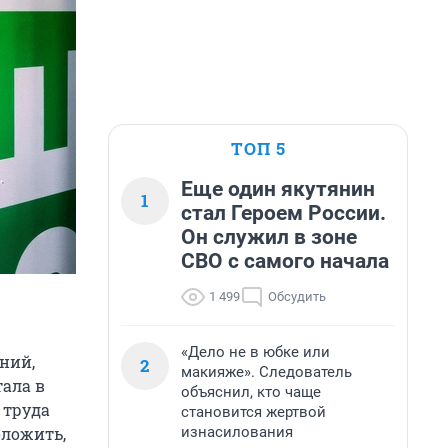
ТОП 5
Еще один якутянин
1
стал Героем России.
Он служил в зоне
СВО с самого начала
1 499
Обсудить
«Дело не в юбке или
ний,
2
макияже». Следователь
ала в
объяснил, кто чаще
 труда
становится жертвой
изнасилования
оложить,