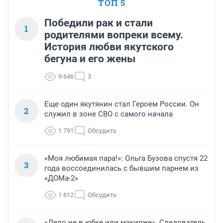
ТОП 5
Победили рак и стали
1
родителями вопреки всему.
История любви якутского
бегуна и его жены
9 646
3
Еще один якутянин стал Героем России. Он
2
служил в зоне СВО с самого начала
1 791
Обсудить
«Моя любимая пара!»: Ольга Бузова спустя 22
3
года воссоединилась с бывшим парнем из
«ДОМа-2»
1 612
Обсудить
«Дело не в юбке или макияже». Следователь