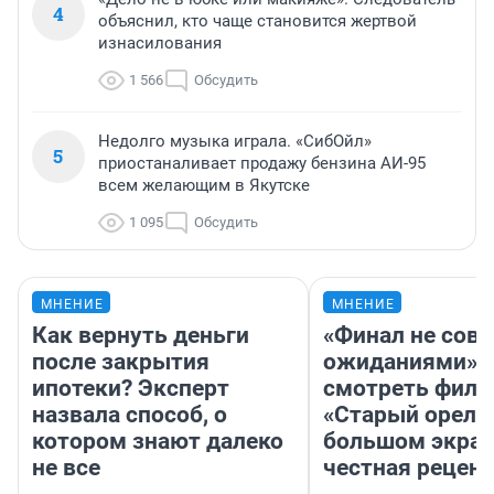
4
объяснил, кто чаще становится жертвой
изнасилования
1 566
Обсудить
Недолго музыка играла. «СибОйл»
5
приостаналивает продажу бензина АИ-95
всем желающим в Якутске
1 095
Обсудить
МНЕНИЕ
МНЕНИЕ
Как вернуть деньги
«Финал не совп
после закрытия
ожиданиями»: 
ипотеки? Эксперт
смотреть фил
назвала способ, о
«Старый орел» 
котором знают далеко
большом экран
не все
честная рецен