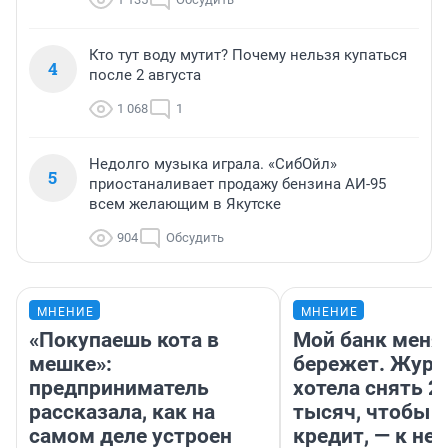
Кто тут воду мутит? Почему нельзя купаться
4
после 2 августа
1 068
1
Недолго музыка играла. «СибОйл»
5
приостаналивает продажу бензина АИ-95
всем желающим в Якутске
904
Обсудить
МНЕНИЕ
МНЕНИЕ
«Покупаешь кота в
Мой банк меня
мешке»:
бережет. Журн
предприниматель
хотела снять 2
рассказала, как на
тысяч, чтобы п
самом деле устроен
кредит, — к не