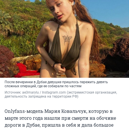
После вечеринки в Дубае девушке пришлось пережить девять
сложных операций, где ее собирали по частям
Источник: 
ae3marylu 
/ Instagram.com (экстремистская организация, 
деятельность запрещена на территории РФ)
Onlyfans-модель Мария Ковальчук, которую в
марте этого года нашли при смерти на обочине
дороги в Дубае, пришла в себя и дала большое