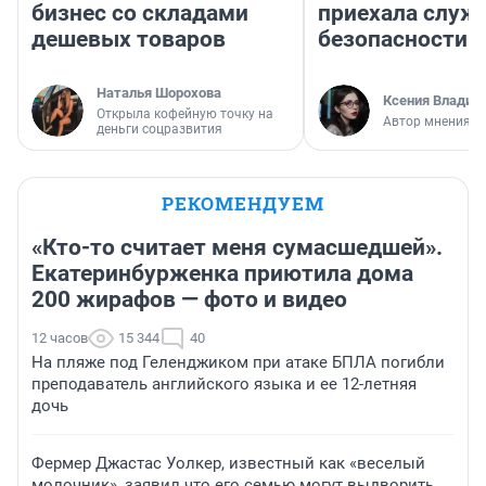
бизнес со складами
приехала служ
дешевых товаров
безопасности
Наталья Шорохова
Ксения Владим
Открыла кофейную точку на
Автор мнения
деньги соцразвития
РЕКОМЕНДУЕМ
«Кто-то считает меня сумасшедшей».
Екатеринбурженка приютила дома
200 жирафов — фото и видео
12 часов
15 344
40
На пляже под Геленджиком при атаке БПЛА погибли
преподаватель английского языка и ее 12-летняя
дочь
Фермер Джастас Уолкер, известный как «веселый
молочник», заявил что его семью могут выдворить