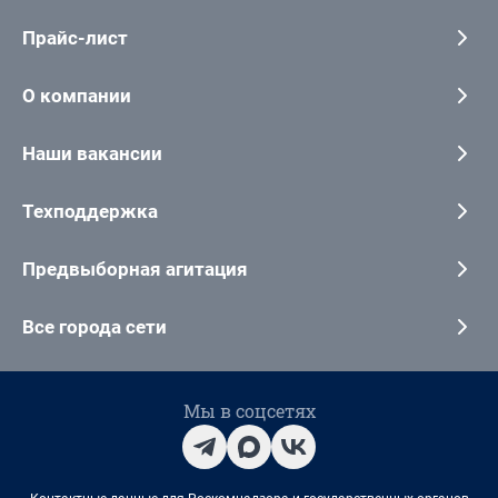
Прайс-лист
О компании
Наши вакансии
Техподдержка
Предвыборная агитация
Все города сети
Мы в соцсетях