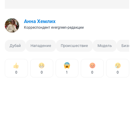
Анна Хемлих
Корреспондент evergreen-редакции
Дубай
Нападение
Происшествие
Модель
Бизне
0
0
1
0
0