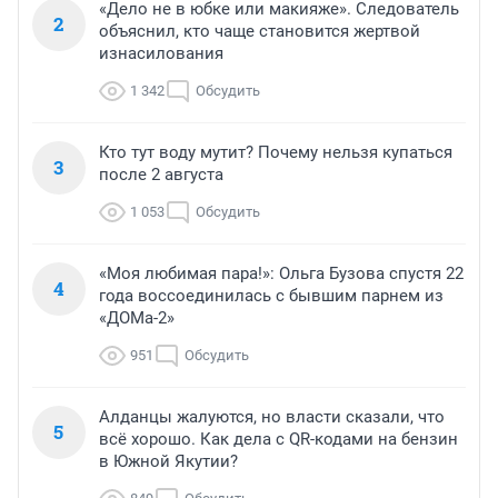
«Дело не в юбке или макияже». Следователь
2
объяснил, кто чаще становится жертвой
изнасилования
1 342
Обсудить
Кто тут воду мутит? Почему нельзя купаться
3
после 2 августа
1 053
Обсудить
«Моя любимая пара!»: Ольга Бузова спустя 22
4
года воссоединилась с бывшим парнем из
«ДОМа-2»
951
Обсудить
Алданцы жалуются, но власти сказали, что
5
всё хорошо. Как дела с QR-кодами на бензин
в Южной Якутии?