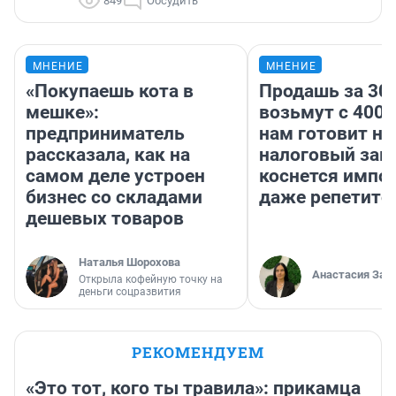
849
Обсудить
МНЕНИЕ
МНЕНИЕ
«Покупаешь кота в
Продашь за 300
мешке»:
возьмут с 4000
предприниматель
нам готовит н
рассказала, как на
налоговый зако
самом деле устроен
коснется импор
бизнес со складами
даже репетито
дешевых товаров
Наталья Шорохова
Анастасия Зав
Открыла кофейную точку на
деньги соцразвития
РЕКОМЕНДУЕМ
«Это тот, кого ты травила»: прикамца