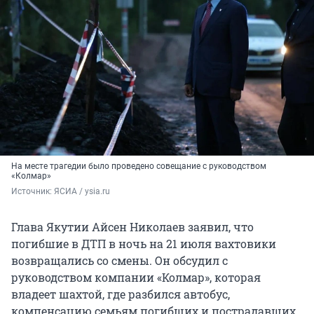
На месте трагедии было проведено совещание с руководством
«Колмар»
Источник: 
ЯСИА / ysia.ru
Глава Якутии Айсен Николаев заявил, что
погибшие в ДТП в ночь на 21 июля вахтовики
возвращались со смены. Он обсудил с
руководством компании «Колмар», которая
владеет шахтой, где разбился автобус,
компенсацию семьям погибших и пострадавших,