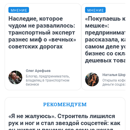
МНЕНИЕ
МНЕНИЕ
Наследие, которое
«Покупаешь ко
чудом не развалилось:
мешке»:
транспортный эксперт
предпринимат
разнес миф о «вечных»
рассказала, как
советских дорогах
самом деле ус
бизнес со скл
дешевых това
Олег Арефьев
Наталья Шорох
Блогер, предприниматель,
владелец в транспортном
Открыла кофейн
бизнесе
деньги соцразв
РЕКОМЕНДУЕМ
«Я не жалуюсь». Строитель лишился
рук и ног и стал звездой соцсетей: как