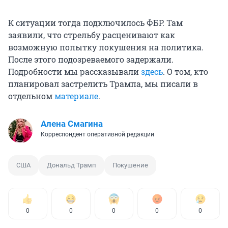
К ситуации тогда подключилось ФБР. Там
заявили, что стрельбу расценивают как
возможную попытку покушения на политика.
После этого подозреваемого задержали.
Подробности мы рассказывали
здесь
. О том, кто
планировал застрелить Трампа, мы писали в
отдельном
материале
.
Алена Смагина
Корреспондент оперативной редакции
США
Дональд Трамп
Покушение
0
0
0
0
0