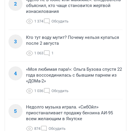
2
объяснил, кто чаще становится жертвой
изнасилования
1 374
Обсудить
Кто тут воду мутит? Почему нельзя купаться
3
после 2 августа
1 063
1
«Моя любимая пара!»: Ольга Бузова спустя 22
4
года воссоединилась с бывшим парнем из
«ДОМа-2»
1 036
Обсудить
Недолго музыка играла. «СибОйл»
5
приостаналивает продажу бензина АИ-95
всем желающим в Якутске
874
Обсудить