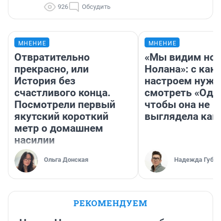
926
Обсудить
МНЕНИЕ
МНЕНИЕ
Отвратительно
«Мы видим нов
прекрасно, или
Нолана»: с как
История без
настроем нужн
счастливого конца.
смотреть «Оди
Посмотрели первый
чтобы она не
якутский короткий
выглядела как
метр о домашнем
насилии
Ольга Донская
Надежда Губар
РЕКОМЕНДУЕМ