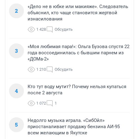
«Дело не в юбке или макияже». Следователь
2
объяснил, кто чаще становится жертвой
изнасилования
1 428
Обсудить
«Моя любимая пара!»: Ольга Бузова спустя 22
3
года воссоединилась с бывшим парнем из
«ДОМа-2»
1 210
Обсудить
Кто тут воду мутит? Почему нельзя купаться
4
после 2 августа
1 072
1
Недолго музыка играла. «СибОйл»
5
приостаналивает продажу бензина АИ-95
всем желающим в Якутске