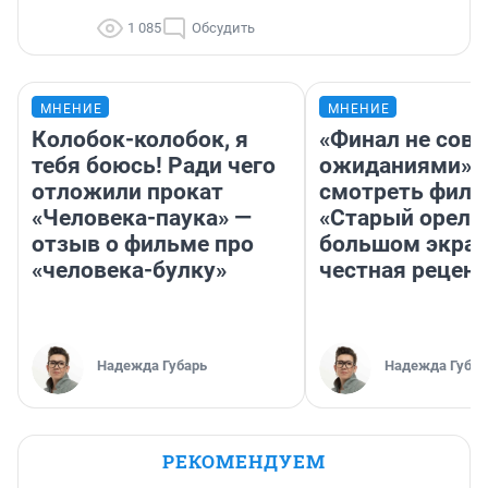
1 085
Обсудить
МНЕНИЕ
МНЕНИЕ
Колобок-колобок, я
«Финал не совп
тебя боюсь! Ради чего
ожиданиями»: 
отложили прокат
смотреть фил
«Человека-паука» —
«Старый орел» 
отзыв о фильме про
большом экран
«человека-булку»
честная рецен
Надежда Губарь
Надежда Губар
РЕКОМЕНДУЕМ