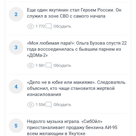
Еще один якутянин стал Героем России. Он
2
служил в зоне СВО с самого начала
1 772
Обсудить
«Моя любимая пара!»: Ольга Бузова спустя 22
3
года воссоединилась с бывшим парнем из
«ДОМа-2»
1 581
Обсудить
«Дело не в юбке или макияже». Следователь
4
объяснил, кто чаще становится жертвой
изнасилования
1 554
Обсудить
Недолго музыка играла. «СибОйл»
5
приостаналивает продажу бензина АИ-95
всем желающим в Якутске