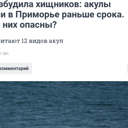
збудила хищников: акулы
и в Приморье раньше срока.
з них опасны?
битают 12 видов акул
1 581
 комментарий