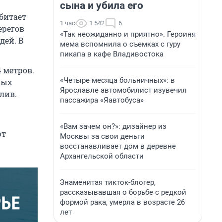
сына и убила его
Обитает
1 час
1 542
6
ерегов
«Так неожиданно и приятно». Героиня
дей. В
мема вспомнила о съемках с гуру
пикапа в кафе Владивостока
 метров.
«Четыре месяца больничных»: в
ных
Ярославле автомобилист изувечил
лив.
пассажира «Яавтобуса»
«Вам зачем он?»: дизайнер из
ют
Москвы за свои деньги
восстанавливает дом в деревне
Архангельской области
Знаменитая тикток-блогер,
рассказывавшая о борьбе с редкой
формой рака, умерла в возрасте 26
лет