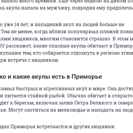
 заняло много времени. Еще через неделю на диком п
ка акула напала на мужчину, повредив ему предплечь
о уже 14 лет, и нападений акул на людей больше не
 Тем не менее, когда вблизи популярных пляжей поя
ками хищников, многим становится страшно. В этом 
U расскажет, какие опасные акулы обитают в Приморь
купания тем, кто собирается отдохнуть в регионе этим
при встрече с хищником.
ко и какие акулы есть в Приморье
 самых быстрых и агрессивных акул в мире. Она дости
 и питается стайной рыбой. Обычно обитает в открыто
дит к берегам, включая залив Петра Великого и север
я. Могут охотиться на мелководье и нападать на люд
водах Приморья встречаются и другие хищники: