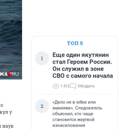
ТОП 5
Еще один якутянин
1
стал Героем России.
Он служил в зоне
СВО с самого начала
1 512
Обсудить
«Дело не в юбке или
но
2
макияже». Следователь
кул у
объяснил, кто чаще
становится жертвой
изнасилования
х наук