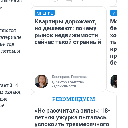
ляже близ
е.
МНЕНИЕ
МНЕНИ
Квартиры дорожают,
Мой б
но дешевеют: почему
береж
вляются
рынок недвижимости
хотел
материале
сейчас такой странный
тысяч
е, где
креди
 летом, и
приех
безоп
Екатерина Торопова
директор агентства
гает 3–4
недвижимости
м океане,
РЕКОМЕНДУЕМ
ные
ей.
«Не рассчитала силы»: 18-
летняя ужурка пыталась
успокоить трехмесячного