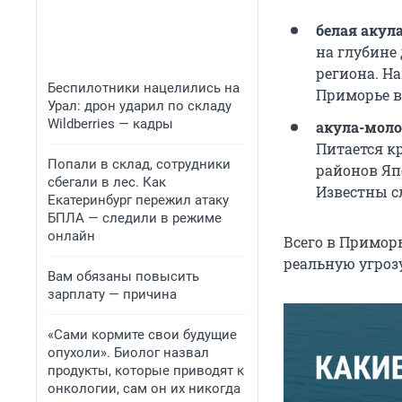
белая акул
на глубине 
региона. На
Беспилотники нацелились на
Приморье в
Урал: дрон ударил по складу
Wildberries — кадры
акула-мол
Питается к
Попали в склад, сотрудники
районов Яп
сбегали в лес. Как
Известны с
Екатеринбург пережил атаку
БПЛА — следили в режиме
онлайн
Всего в Приморь
реальную угрозу
Вам обязаны повысить
зарплату — причина
«Сами кормите свои будущие
опухоли». Биолог назвал
продукты, которые приводят к
онкологии, сам он их никогда