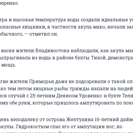
еренко.
етра и высокая температура воды создали идеальные 
 опасные хищники, в частности акула мако, начали за
обычного, — отметил он.
 июня жители Владивостока наблюдали, как акула ма
выпрыгивала из воды в районе бухты Тихой, демонстр
и мощь.
огие жители Приморья даже не подозревали о такой оп
ако тем летом хищные рыбы трижды напали на люде
ся случай с 25-летним Денисом Удовенко: в бухте Тел
ему обе руки, которые пришлось ампутировать по лок
ень неподалеку от острова Желтухина 16-летний дайв
кулы. Гидрокостюм спас его от ампутации ног, но