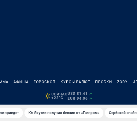
АММА
АФИША
ГОРОСКОП
КУРСЫ ВАЛЮТ
ПРОБКИ
ZODY
И
USD 81,41
СЕЙЧАС
+22°C
EUR 94,06
не приедет
Юг Якутии получил бензин от «Газпром»
Сербский снайп