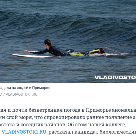
адали на людей в Приморье
ол / VLADIVOSTOK1.RU
плая и почти безветренная погода в Приморье аномаль
ий слой моря, что спровоцировало раннее появление а
стока и соседних районов. Об этом нашей коллеге,
у
VLADIVOSTOK1.RU
, рассказал кандидат биологически