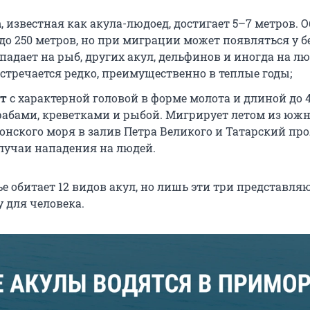
а
, известная как акула-людоед, достигает 5–7 метров. 
до 250 метров, но при миграции может появляться у б
падает на рыб, других акул, дельфинов и иногда на лю
стречается редко, преимущественно в теплые годы;
от
с характерной головой в форме молота и длиной до 4
рабами, креветками и рыбой. Мигрирует летом из юж
онского моря в залив Петра Великого и Татарский про
лучаи нападения на людей.
е обитает 12 видов акул, но лишь эти три представля
 для человека.