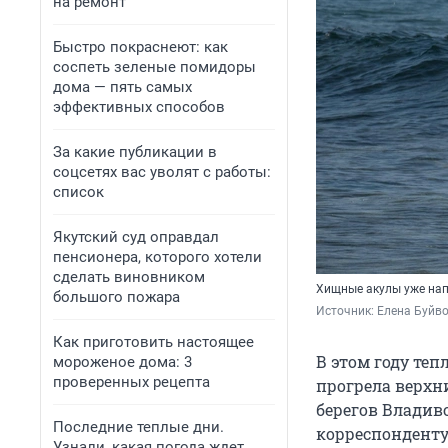
на ремонт
Быстро покраснеют: как
соспеть зеленые помидоры
дома — пять самых
эффективных способов
За какие публикации в
соцсетях вас уволят с работы:
список
Якутский суд оправдал
пенсионера, которого хотели
сделать виновником
Хищные акулы уже нап
большого пожара
Источник: 
Елена Буйв
Как приготовить настоящее
В этом году те
мороженое дома: 3
проверенных рецепта
прогрела верхн
берегов Владиво
Последние теплые дни.
корреспондент
Узнали, какая погода ждет