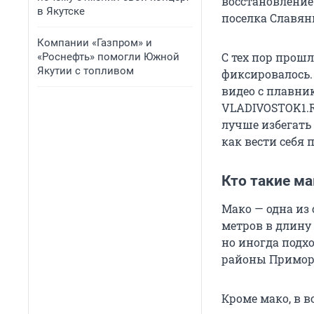
восстановление
в Якутске
поселка Славян
Компании «Газпром» и
С тех пор прошл
«Роснефть» помогли Южной
Якутии с топливом
фиксировалось.
видео с плавни
VLADIVOSTOK1.R
лучше избегать 
как вести себя 
Кто такие ма
Мако — одна из
метров в длину
но иногда подхо
районы Приморь
Кроме мако, в 