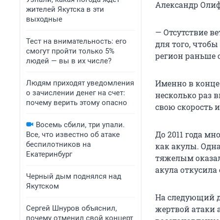
Александр Олиф
жителей Якутска в эти
выходные
— Отсутствие в
Тест на внимательность: его
для того, чтобы
смогут пройти только 5%
регион раньше 
людей — вы в их числе?
Именно в конце
Людям приходят уведомления
о зачислении денег на счет:
несколько раз 
почему верить этому опасно
свою скорость 
Восемь сбили, три упали.
До 2011 года мн
Все, что известно об атаке
беспилотников на
как акулы. Одн
Екатеринбург
тяжелым оказал
акула откусила 
Черный дым поднялся над
Якутском
На следующий д
Сергей Шнуров объяснил,
жертвой атаки а
почему отменил свой концерт