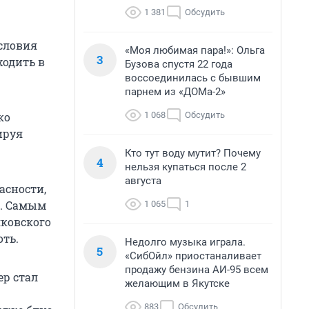
1 381
Обсудить
условия
«Моя любимая пара!»: Ольга
3
ходить в
Бузова спустя 22 года
воссоединилась с бывшим
парнем из «ДОМа-2»
1 068
Обсудить
ко
ируя
Кто тут воду мутит? Почему
4
нельзя купаться после 2
августа
асности,
й. Самым
1 065
1
яковского
оть.
Недолго музыка играла.
5
«СибОйл» приостаналивает
продажу бензина АИ-95 всем
ер стал
желающим в Якутске
883
Обсудить