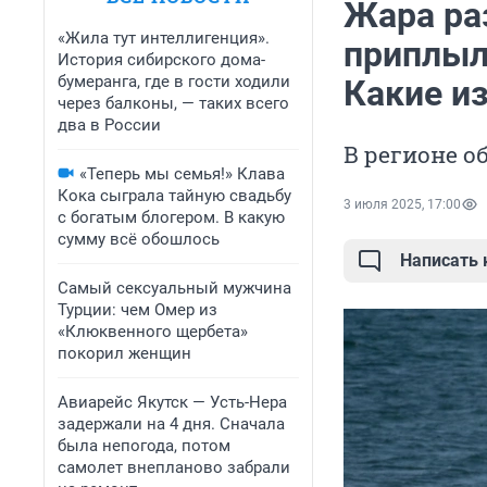
Жара ра
«Жила тут интеллигенция».
приплыл
История сибирского дома-
бумеранга, где в гости ходили
Какие и
через балконы, — таких всего
два в России
В регионе о
«Теперь мы семья!» Клава
Кока сыграла тайную свадьбу
3 июля 2025, 17:00
с богатым блогером. В какую
сумму всё обошлось
Написать
Самый сексуальный мужчина
Турции: чем Омер из
«Клюквенного щербета»
покорил женщин
Авиарейс Якутск — Усть-Нера
задержали на 4 дня. Сначала
была непогода, потом
самолет внепланово забрали