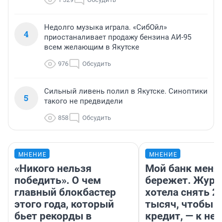
Недолго музыка играла. «СибОйл»
4
приостаналивает продажу бензина АИ-95
всем желающим в Якутске
976
Обсудить
Сильный ливень полил в Якутске. Синоптики
5
такого не предвидели
858
Обсудить
МНЕНИЕ
МНЕНИЕ
«Никого нельзя
Мой банк меня
победить». О чем
бережет. Журн
главный блокбастер
хотела снять 2
этого года, который
тысяч, чтобы п
бьет рекорды в
кредит, — к не