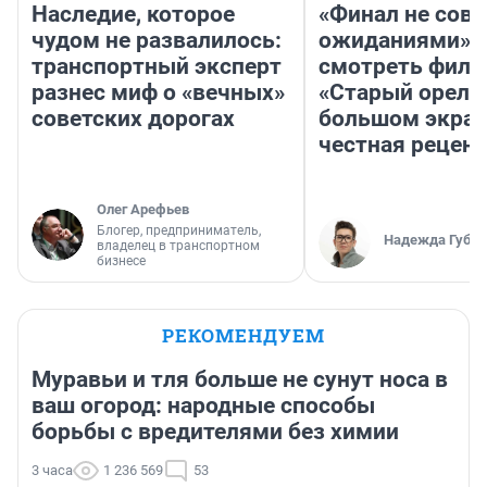
Наследие, которое
«Финал не совп
чудом не развалилось:
ожиданиями»: 
транспортный эксперт
смотреть фил
разнес миф о «вечных»
«Старый орел» 
советских дорогах
большом экран
честная рецен
Олег Арефьев
Блогер, предприниматель,
Надежда Губар
владелец в транспортном
бизнесе
РЕКОМЕНДУЕМ
Муравьи и тля больше не сунут носа в
ваш огород: народные способы
борьбы с вредителями без химии
3 часа
1 236 569
53