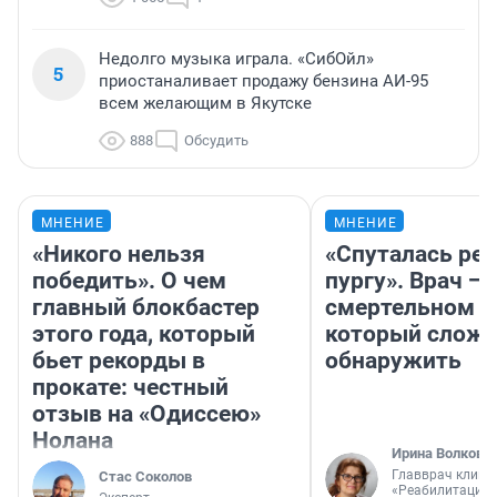
Недолго музыка играла. «СибОйл»
5
приостаналивает продажу бензина АИ-95
всем желающим в Якутске
888
Обсудить
МНЕНИЕ
МНЕНИЕ
«Никого нельзя
«Спуталась реч
победить». О чем
пургу». Врач — 
главный блокбастер
смертельном д
этого года, который
который слож
бьет рекорды в
обнаружить
прокате: честный
отзыв на «Одиссею»
Нолана
Ирина Волкова
Главврач клини
Стас Соколов
«Реабилитация 