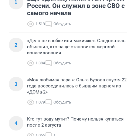
1
России. Он служил в зоне СВО с
самого начала
1 519
Обсудить
«Дело не в юбке или макияже». Следователь
2
объяснил, кто чаще становится жертвой
изнасилования
1 384
Обсудить
«Моя любимая пара!»: Ольга Бузова спустя 22
3
года воссоединилась с бывшим парнем из
«ДОМа-2»
1 079
Обсудить
Кто тут воду мутит? Почему нельзя купаться
4
после 2 августа
1 065
1