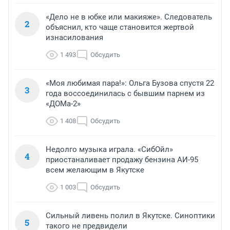
«Дело не в юбке или макияже». Следователь
2
объяснил, кто чаще становится жертвой
изнасилования
1 493
Обсудить
«Моя любимая пара!»: Ольга Бузова спустя 22
3
года воссоединилась с бывшим парнем из
«ДОМа-2»
1 408
Обсудить
Недолго музыка играла. «СибОйл»
4
приостаналивает продажу бензина АИ-95
всем желающим в Якутске
1 003
Обсудить
Сильный ливень полил в Якутске. Синоптики
5
такого не предвидели