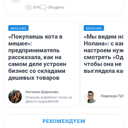
874
Обсудить
МНЕНИЕ
МНЕНИЕ
«Покупаешь кота в
«Мы видим нов
мешке»:
Нолана»: с как
предприниматель
настроем нужн
рассказала, как на
смотреть «Оди
самом деле устроен
чтобы она не
бизнес со складами
выглядела как
дешевых товаров
Наталья Шорохова
Надежда Губар
Открыла кофейную точку на
деньги соцразвития
РЕКОМЕНДУЕМ