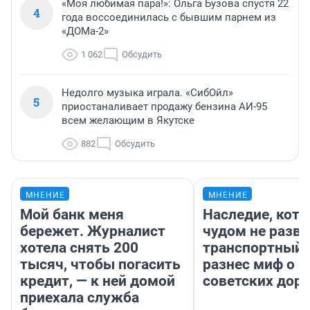
«Моя любимая пара!»: Ольга Бузова спустя 22
4
года воссоединилась с бывшим парнем из
«ДОМа-2»
1 062
Обсудить
Недолго музыка играла. «СибОйл»
5
приостаналивает продажу бензина АИ-95
всем желающим в Якутске
882
Обсудить
МНЕНИЕ
МНЕНИЕ
Мой банк меня
Наследие, кото
бережет. Журналист
чудом не разва
хотела снять 200
транспортный 
тысяч, чтобы погасить
разнес миф о 
кредит, — к ней домой
советских доро
приехала служба