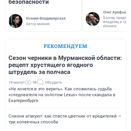
безопасности
Олег Арефьев
Блогер, предпри
Ксения Владимирская
владелец в тра
Автор мнения
бизнесе
РЕКОМЕНДУЕМ
Сезон черники в Мурманской области:
рецепт хрустящего ягодного
штрудель за полчаса
14 минут
96
Обсудить
«Не хочется в это верить». Как сложилась судьба
«следователя на золотом Lexus» после скандала в
Екатеринбурге
Слизни атакуют: как спасти цветник от вредителей —
три копеечных способа