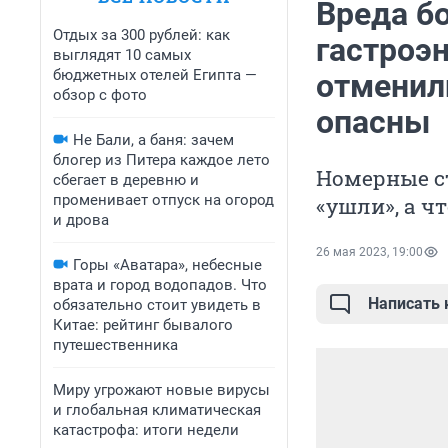
Вреда б
Отдых за 300 рублей: как
гастроэн
выглядят 10 самых
бюджетных отелей Египта —
отменили
обзор с фото
опасны
Не Бали, а баня: зачем
блогер из Питера каждое лето
Номерные ст
сбегает в деревню и
променивает отпуск на огород
«ушли», а ч
и дрова
26 мая 2023, 19:00
Горы «Аватара», небесные
врата и город водопадов. Что
Написать
обязательно стоит увидеть в
Китае: рейтинг бывалого
путешественника
Миру угрожают новые вирусы
и глобальная климатическая
катастрофа: итоги недели