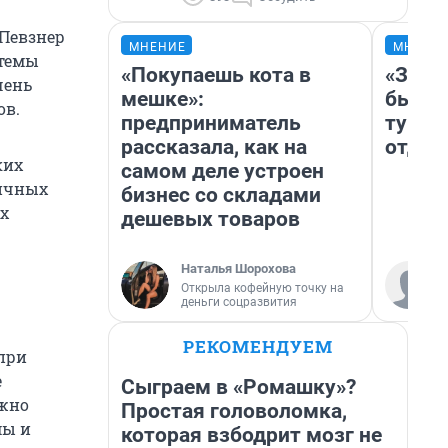
 Певзнер
МНЕНИЕ
МНЕНИ
стемы
«Покупаешь кота в
«За н
чень
мешке»:
были 
ов.
предприниматель
турис
рассказала, как на
отдых
ких
самом деле устроен
личных
бизнес со складами
х
дешевых товаров
Наталья Шорохова
Открыла кофейную точку на
деньги соцразвития
РЕКОМЕНДУЕМ
при
е
Сыграем в «Ромашку»?
ажно
Простая головоломка,
мы и
которая взбодрит мозг не