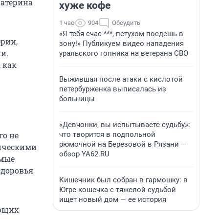
катерина
хуже кофе
1 час
904
Обсудить
«Я тебя счас ***, петухом поедешь в
ерии,
зону!» Публикуем видео нападения
и.
уральского гопника на ветерана СВО
 как
Выжившая после атаки с кислотой
петербурженка выписалась из
больницы
«Девчонки, вы испытываете судьбу»:
что творится в подпольной
го не
рюмочной на Березовой в Рязани —
ническими
обзор YA62.RU
имые
здоровья
Кишечник был собран в гармошку: в
Югре кошечка с тяжелой судьбой
ищет новый дом — ее история
ающих