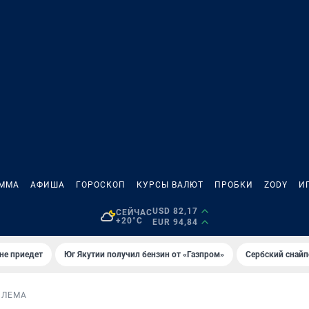
АММА
АФИША
ГОРОСКОП
КУРСЫ ВАЛЮТ
ПРОБКИ
ZODY
И
USD 82,17
СЕЙЧАС
+20°C
EUR 94,84
не приедет
Юг Якутии получил бензин от «Газпром»
Сербский снайп
БЛЕМА