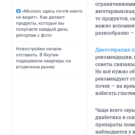
ограничениями
вегетарианская,
«Молоко здесь почти никто
не видит». Как делают
то продуктов, с
продукты, которые вы
важно вспомнит
покупаете каждый день:
разнообразно —
репортаж с фото
Новостройки начали
Диетотерапия 
отставать. В Якутии
рекомендации, к
подешевели квартиры на
советы связаны
вторичном рынке
Но всё нужно о
рекомендуют от
почек — на вре
избегать глютен
Чаще всего сер
диабетика в со
препараты помо
наблюдается у в