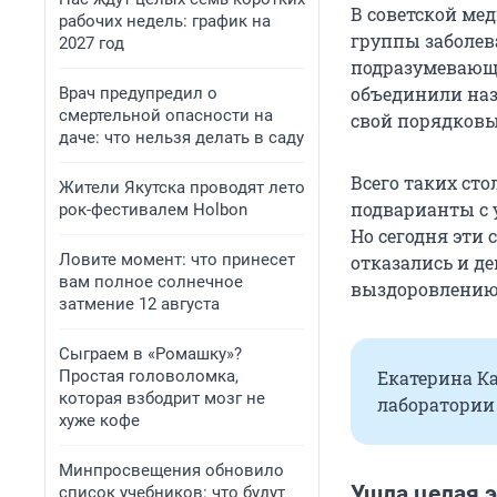
В советской ме
рабочих недель: график на
группы заболев
2027 год
подразумевающи
объединили наз
Врач предупредил о
смертельной опасности на
свой порядковы
даче: что нельзя делать в саду
Всего таких сто
Жители Якутска проводят лето
подварианты с 
рок-фестивалем Holbon
Но сегодня эти 
Ловите момент: что принесет
отказались и д
вам полное солнечное
выздоровлению.
затмение 12 августа
Сыграем в «Ромашку»?
Простая головоломка,
Екатерина К
которая взбодрит мозг не
лаборатории 
хуже кофе
Минпросвещения обновило
Ушла целая э
список учебников: что будут