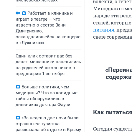
пионерских лагерях
болезни, о ген
Минздрав отмен
Работает в клинике и
народе эти реце
играет в театре — что
статей, которы
известно о сестре Вани
питания
, пред
Дмитриенко,
свете современ
оскандалившейся на концерте
в «Лужниках»
Один клик оставит вас без
денег: мошенники нацелились
на родителей школьников в
«Переин
преддверии 1 сентября
содержа
Больше политики, чем
медицины? Что за ковидные
тайны обнаружились в
дневниках доктора Фаучи
Как питатьс
«За неделю две ночи были
страшные»: туристка
Сегодня сущест
рассказала об отдыхе в Крыму