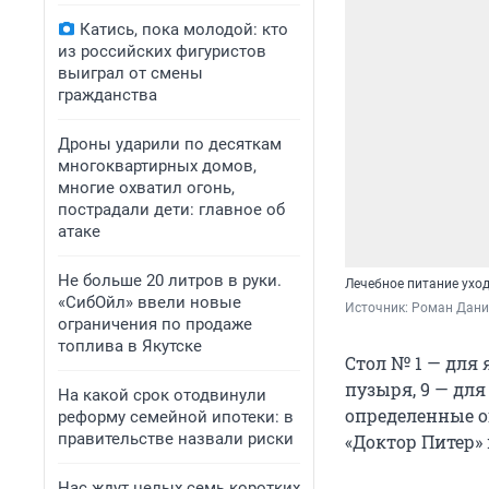
Катись, пока молодой: кто
из российских фигуристов
выиграл от смены
гражданства
Дроны ударили по десяткам
многоквартирных домов,
многие охватил огонь,
пострадали дети: главное об
атаке
Не больше 20 литров в руки.
Лечебное питание ухо
«СибОйл» ввели новые
Источник: 
Роман Данил
ограничения по продаже
топлива в Якутске
Стол № 1 — для 
пузыря, 9 — дл
На какой срок отодвинули
определенные о
реформу семейной ипотеки: в
правительстве назвали риски
«Доктор Питер»
Нас ждут целых семь коротких