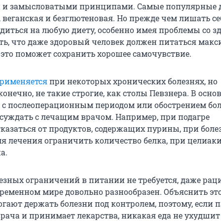
 и замысловатыми принципами. Самые популярные 
 веганская и безглютеновая. Но прежде чем лишать се
адиться на любую диету, особенно имея проблемы со з
ь, что даже здоровый человек должен питаться мак
 это поможет сохранить хорошее самочувствие.
применяется
при некоторых хронических болезнях, но
онечно, не такие строгие, как столы Певзнера. В осно
 с послеоперационным периодом или обострением бол
бсуждать с лечащим врачом. Например, при подагре
казаться от продуктов, содержащих пурины, при боле
мя лечения ограничить количество белка, при целиак
а.
ьезных ограничений в питании не требуется, даже рац
временном мире довольно разнообразен. Объяснить это
гают держать болезни под контролем, поэтому, если 
рача и принимает лекарства, никакая еда не ухудшит