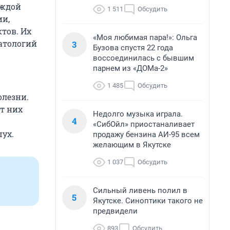
аждой
1 511
Обсудить
ии,
тов. Их
«Моя любимая пара!»: Ольга
атологий
3
Бузова спустя 22 года
воссоединилась с бывшим
парнем из «ДОМа-2»
1 485
Обсудить
олезни.
от них
Недолго музыка играла.
4
«СибОйл» приостаналивает
ух.
продажу бензина АИ-95 всем
желающим в Якутске
1 037
Обсудить
Сильный ливень полил в
5
Якутске. Синоптики такого не
предвидели
893
Обсудить