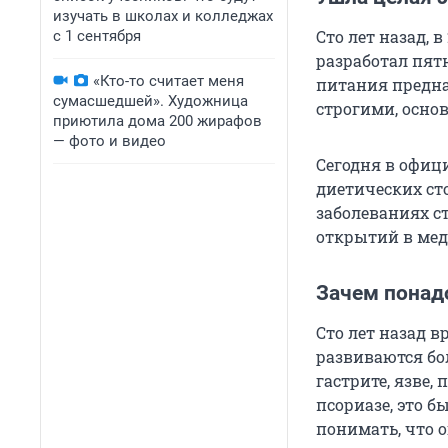
изучать в школах и колледжах
Сто лет назад, 
с 1 сентября
разработал пят
«Кто-то считает меня
питания предна
сумасшедшей». Художница
строгими, осно
приютила дома 200 жирафов
— фото и видео
Сегодня в офиц
диетических ст
заболеваниях с
открытий в мед
Зачем понад
Сто лет назад в
развиваются бо
гастрите, язве,
псориазе, это 
понимать, что 