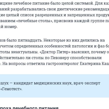
дицине лечебное питание было целой системой. Для к
аний разрабатывались свои диетические рекомендац
е целый список разрешенных и запрещенных продук
ванием «лечебные столы», присвоив каждой группе п
й номер.
лов было пятнадцать. Некоторые из них делились на
учетом определенных особенностей патологии и фаз б
столы неактуальны. «Доктор Питер» выяснил, почему 
ействительно ли столы по Певзнеру способствовали
 На вопросы ответила гастроэнтеролог Екатерина Каш
ашух — кандидат медицинских наук, врач-эксперт
«Гемотест».
поха лечебного питания