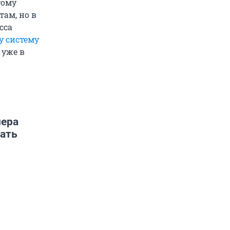
тому
ам, но в
сса
у систему
 уже в
нера
ать