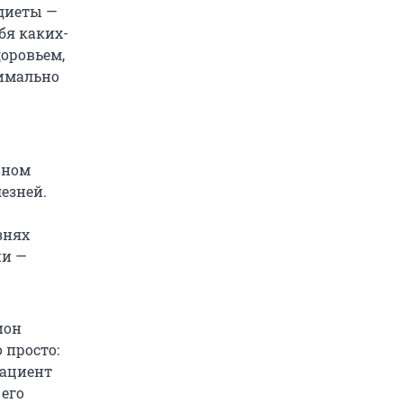
диеты —
бя каких-
доровьем,
симально
вном
езней.
знях
ии —
ион
 просто:
пациент
 его