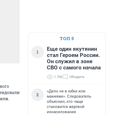
ТОП 5
Еще один якутянин
1
стал Героем России.
Он служил в зоне
СВО с самого начала
1 706
Обсудить
ного
«Дело не в юбке или
мендовали
2
макияже». Следователь
или.
объяснил, кто чаще
становится жертвой
изнасилования