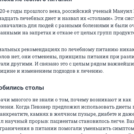
в 20-е годы прошлого века, российский ученый Мануил
надцать лечебных диет и назвал их «столами». Эти си
значались для людей с разными болезнями и были о
ванными на запретах и отказе от целых групп продукт
иальных рекомендациях по лечебному питанию ника
олов нет, они отменены, принципы питания при раз
тали другими. И связано это с целым рядом важнейши
ицине и изменением подходов к лечению.
обились столы
рачи многого не знали о том, почему возникают и как
лезни. Когда Певзнер предложил использовать диеты 
 панкреатите, камнях в желчном пузыре, диабете и даж
был научный прорыв: пациентам становилось легче. В
ограничения в питании помогали уменьшить симпто