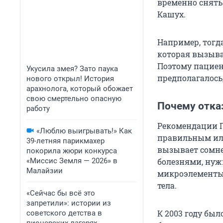
временно снять
Кашух.
Например, тогда
которая вызыва
Поэтому пациент
Укусила змея? Зато паука
предполагалось
нового открыл! История
арахнолога, который обожает
свою смертельно опасную
Почему отка
работу
Рекомендации П
«Люблю выигрывать!» Как
правильным или
39-летняя парикмахер
вызывает сомне
покорила жюри конкурса
«Миссис Земля — 2026» в
болезнями, нуж
Малайзии
микроэлементы,
тела.
«Сейчас бы всё это
запретили»: истории из
К 2003 году бы
советского детства в