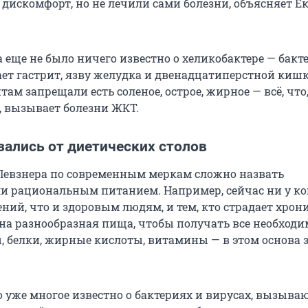
 дискомфорт, но не лечили сами болезни, объясняет Е
 еще не было ничего известно о хеликобактере — бакт
ет гастрит, язву желудка и двенадцатиперстной кишк
ам запрещали есть соленое, острое, жирное — всё, что,
, вызывает болезни ЖКТ.
зались от диетических столов
евзнера по современным меркам сложно назвать
 рациональным питанием. Например, сейчас ни у ко
ний, что и здоровым людям, и тем, кто страдает хро
на разнообразная пища, чтобы получать все необход
 белки, жирные кислоты, витамины — в этом основа 
ло уже многое известно о бактериях и вирусах, вызыв