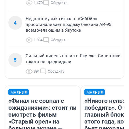
1 470
Обсудить
Недолго музыка играла. «СибОйл»
4
приостаналивает продажу бензина АИ-95
всем желающим в Якутске
1 034
Обсудить
Сильный ливень полил в Якутске. Синоптики
5
такого не предвидели
891
Обсудить
МНЕНИЕ
МНЕНИЕ
«Финал не совпал с
«Никого нельз
ожиданиями»: стоит ли
победить». О ч
смотреть фильм
главный блокб
«Старый орел» на
этого года, ко
большом экране —
бьет рекорды 