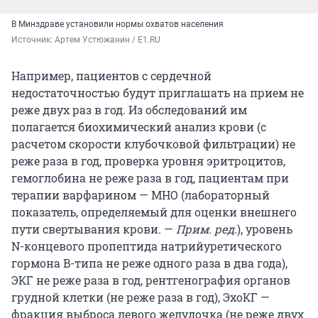
В Минздраве установили нормы охватов населения
Источник: 
Артем Устюжанин / E1.RU
Например, пациентов с сердечной
недостаточностью будут приглашать на прием не
реже двух раз в год. Из обследований им
полагается биохимический анализ крови (с
расчетом скорости клубочковой фильтрации) не
реже раза в год, проверка уровня эритроцитов,
гемоглобина не реже раза в год, пациентам при
терапии варфарином — МНО (лабораторный
показатель, определяемый для оценки внешнего
пути свертывания крови. —
Прим. ред
.), уровень
N-концевого пропептида натрийуретического
гормона B-типа не реже одного раза в два года),
ЭКГ не реже раза в год, рентгенография органов
грудной клетки (не реже раза в год), ЭхоКГ —
фракция выброса левого желудочка (не реже двух