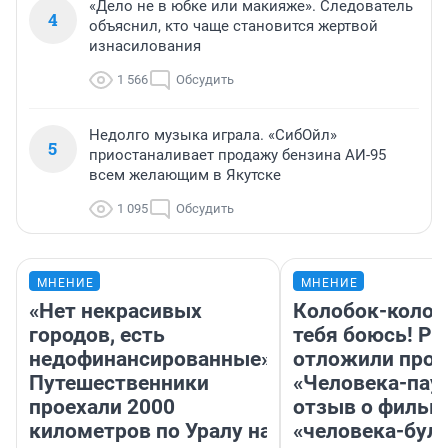
«Дело не в юбке или макияже». Следователь
4
объяснил, кто чаще становится жертвой
изнасилования
1 566
Обсудить
Недолго музыка играла. «СибОйл»
5
приостаналивает продажу бензина АИ-95
всем желающим в Якутске
1 095
Обсудить
МНЕНИЕ
МНЕНИЕ
«Нет некрасивых
Колобок-колобо
городов, есть
тебя боюсь! Ра
недофинансированные».
отложили прок
Путешественники
«Человека-пау
проехали 2000
отзыв о фильм
километров по Уралу на
«человека-бул