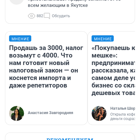
всем желающим в Якутске
882
Обсудить
МНЕНИЕ
МНЕНИЕ
Продашь за 3000, налог
«Покупаешь ко
возьмут с 4000. Что
мешке»:
нам готовит новый
предпринимат
налоговый закон — он
рассказала, как
коснется импорта и
самом деле ус
даже репетиторов
бизнес со скл
дешевых това
Наталья Шорох
Анастасия Завгородняя
Открыла кофейн
деньги соцразв