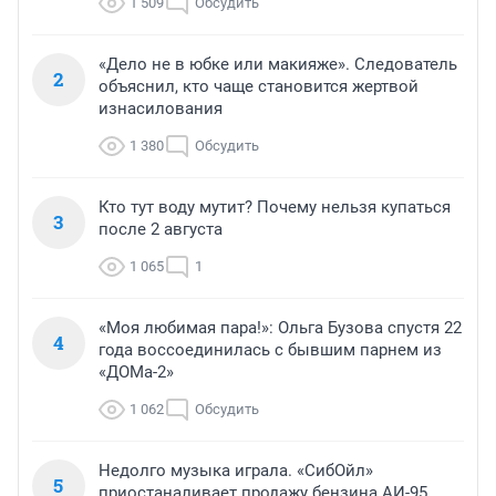
1 509
Обсудить
«Дело не в юбке или макияже». Следователь
2
объяснил, кто чаще становится жертвой
изнасилования
1 380
Обсудить
Кто тут воду мутит? Почему нельзя купаться
3
после 2 августа
1 065
1
«Моя любимая пара!»: Ольга Бузова спустя 22
4
года воссоединилась с бывшим парнем из
«ДОМа-2»
1 062
Обсудить
Недолго музыка играла. «СибОйл»
5
приостаналивает продажу бензина АИ-95