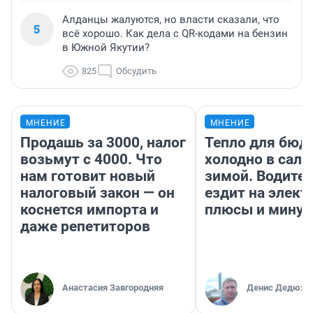
Алданцы жалуются, но власти сказали, что
5
всё хорошо. Как дела с QR-кодами на бензин
в Южной Якутии?
825
Обсудить
МНЕНИЕ
МНЕНИЕ
Продашь за 3000, налог
Тепло для бюд
возьмут с 4000. Что
холодно в сало
нам готовит новый
зимой. Водител
налоговый закон — он
ездит на элект
коснется импорта и
плюсы и мину
даже репетиторов
Анастасия Завгородняя
Денис Дедюхи