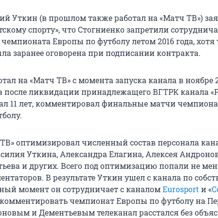
лий Уткин (в прошлом также работал на «Матч ТВ») за
тскому спорту», что Стогниенко запретили сотруднича
чемпионата Европы по футболу летом 2016 года, хотя
ла заранее оговорена при подписании контракта.
тал на «Матч ТВ» с момента запуска канала в ноябре 2
а после ликвидации принадлежащего ВГТРК канала «Ро
тал 11 лет, комментировал финальные матчи чемпион
тболу.
 ТВ» оптимизировал численный состав персонала кана
силия Уткина, Александра Елагина, Алексея Андронов
ьева и других. Всего под оптимизацию попали не мен
нтаторов. В результате Уткин ушел с канала по собс
ный момент он сотрудничает с каналом
Eurosport
и «
С
комментировать чемпионат Европы по футболу на П
роновым и Дементьевым телеканал расстался без объя