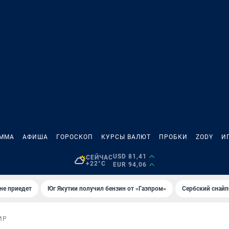
АММА
АФИША
ГОРОСКОП
КУРСЫ ВАЛЮТ
ПРОБКИ
ZODY
И
USD 81,41
СЕЙЧАС
+22°C
EUR 94,06
не приедет
Юг Якутии получил бензин от «Газпром»
Сербский снайп
ИР