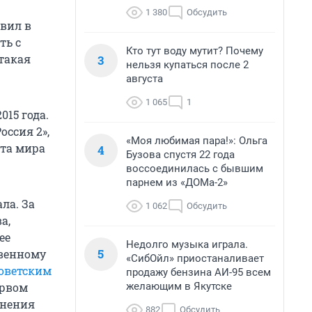
1 380
Обсудить
явил в
ть с
Кто тут воду мутит? Почему
 такая
3
нельзя купаться после 2
августа
1 065
1
015 года.
ссия 2»,
«Моя любимая пара!»: Ольга
ата мира
4
Бузова спустя 22 года
воссоединилась с бывшим
парнем из «ДОМа-2»
ла. За
1 062
Обсудить
а,
ее
Недолго музыка играла.
5
твенному
«СибОйл» приостаналивает
оветским
продажу бензина АИ-95 всем
желающим в Якутске
ервом
снения
882
Обсудить