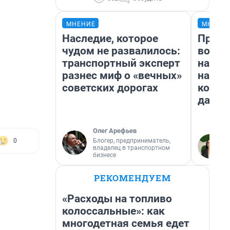
МНЕНИЕ
МНЕНИ
Наследие, которое
Прода
чудом не развалилось:
возьм
транспортный эксперт
нам г
разнес миф о «вечных»
налог
советских дорогах
косне
даже 
Олег Арефьев
Блогер, предприниматель,
0
владелец в транспортном
бизнесе
РЕКОМЕНДУЕМ
«Расходы на топливо
колоссальные»: как
многодетная семья едет