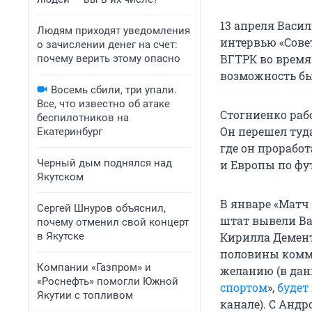
13 апреля Васи
Людям приходят уведомления
интервью «Сове
о зачислении денег на счет:
ВГТРК во время 
почему верить этому опасно
возможность бы
Восемь сбили, три упали.
Все, что известно об атаке
Стогниенко рабо
беспилотников на
Он перешел туд
Екатеринбург
где он прорабо
Черный дым поднялся над
и Европы по фу
Якутском
В январе «Матч
Сергей Шнуров объяснил,
штат вывели Ва
почему отменил свой концерт
в Якутске
Кирилла Демент
половины комме
Компании «Газпром» и
желанию (в дан
«Роснефть» помогли Южной
спортом
»,
будет
Якутии с топливом
канале). С Анд