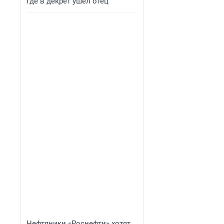
где в декрет ушел отец
Нефтяники «Роснефти» хотят