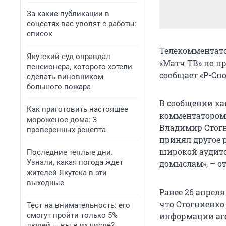
За какие публикации в
соцсетях вас уволят с работы:
список
Телекомментато
Якутский суд оправдал
«Матч ТВ» по п
пенсионера, которого хотели
сообщает «Р-Сп
сделать виновником
большого пожара
В сообщении кан
Как приготовить настоящее
комментатором 
мороженое дома: 3
Владимир Стогн
проверенных рецепта
принял другое 
широкой аудито
Последние теплые дни.
Узнали, какая погода ждет
домыслам», – от
жителей Якутска в эти
выходные
Ранее 26 апрел
что Стогниенко
Тест на внимательность: его
смогут пройти только 5%
информации аге
людей — вы в их числе?