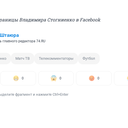
страницы Владимира Стогниенко в Facebook
 Штаюра
ь главного редактора 74.RU
енко
Матч ТВ
Телекомментаторы
Футбол
0
0
0
ыделите фрагмент и нажмите Ctrl+Enter