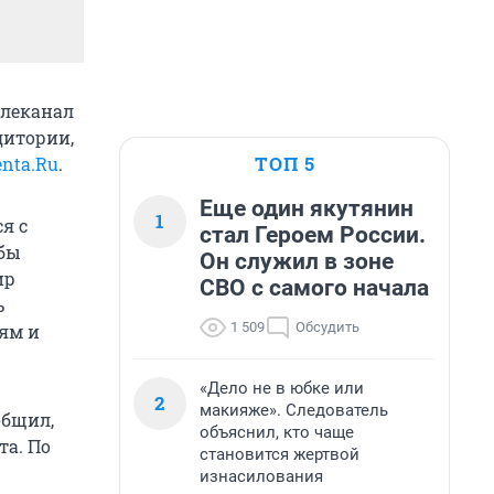
елеканал
дитории,
ТОП 5
enta.Ru
.
Еще один якутянин
1
я с
стал Героем России.
обы
Он служил в зоне
ир
СВО с самого начала
ь
1 509
Обсудить
ям и
«Дело не в юбке или
2
макияже». Следователь
общил,
объяснил, кто чаще
та. По
становится жертвой
изнасилования