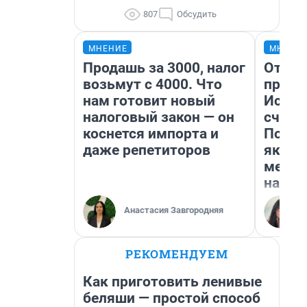
807
Обсудить
МНЕНИЕ
МНЕНИ
Продашь за 3000, налог
Отвра
возьмут с 4000. Что
прекр
нам готовит новый
Истор
налоговый закон — он
счаст
коснется импорта и
Посмо
даже репетиторов
якутс
метр 
насил
Анастасия Завгородняя
РЕКОМЕНДУЕМ
Как приготовить ленивые
беляши — простой способ