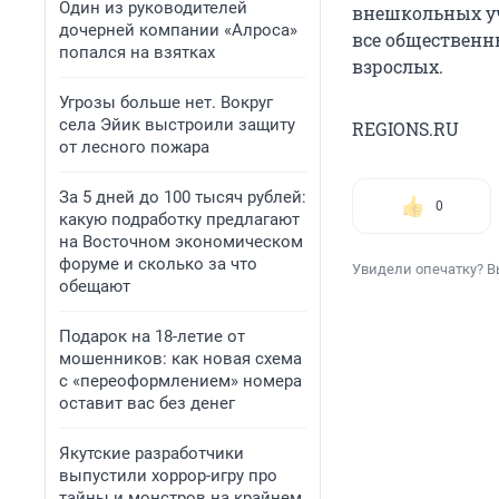
Один из руководителей
внешкольных уч
дочерней компании «Алроса»
все общественн
попался на взятках
взрослых.
Угрозы больше нет. Вокруг
села Эйик выстроили защиту
REGIONS.RU
от лесного пожара
За 5 дней до 100 тысяч рублей:
0
какую подработку предлагают
на Восточном экономическом
форуме и сколько за что
Увидели опечатку? В
обещают
Подарок на 18-летие от
мошенников: как новая схема
с «переоформлением» номера
оставит вас без денег
Якутские разработчики
выпустили хоррор-игру про
тайны и монстров на крайнем