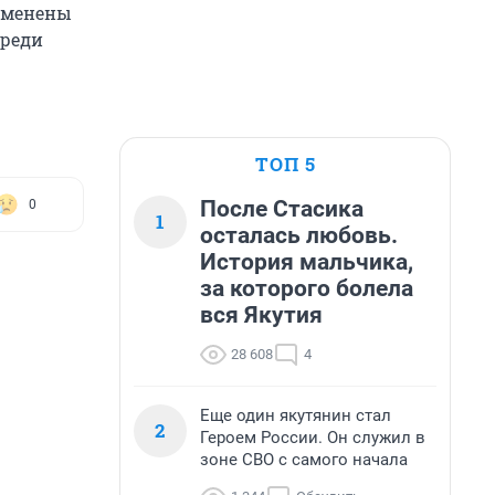
отменены
среди
ТОП 5
После Стасика
0
1
осталась любовь.
История мальчика,
за которого болела
вся Якутия
28 608
4
Еще один якутянин стал
2
Героем России. Он служил в
зоне СВО с самого начала