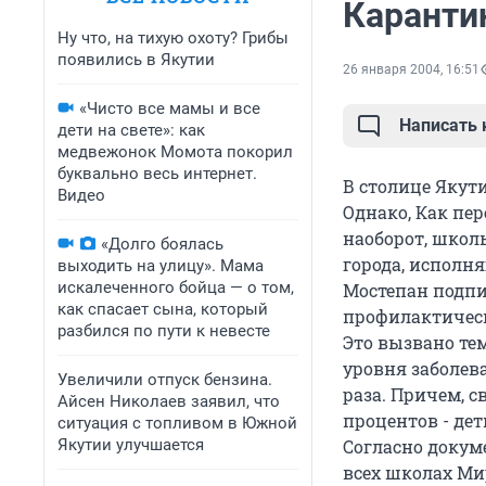
Каранти
Ну что, на тихую охоту? Грибы
появились в Якутии
26 января 2004, 16:51
«Чисто все мамы и все
Написать
дети на свете»: как
медвежонок Момота покорил
буквально весь интернет.
В столице Якут
Видео
Однако, Как пе
наоборот, школ
«Долго боялась
города, исполн
выходить на улицу». Мама
искалеченного бойца — о том,
Мостепан подпи
как спасает сына, который
профилактическ
разбился по пути к невесте
Это вызвано те
уровня заболева
Увеличили отпуск бензина.
раза. Причем, 
Айсен Николаев заявил, что
процентов - де
ситуация с топливом в Южной
Якутии улучшается
Согласно докуме
всех школах Мир