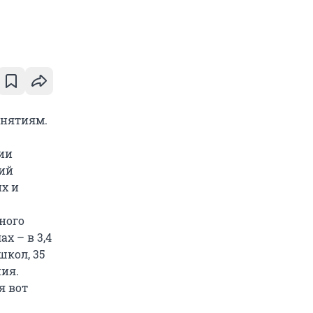
анятиям.
ии
рий
х и
ного
х – в 3,4
школ, 35
ия.
я вот