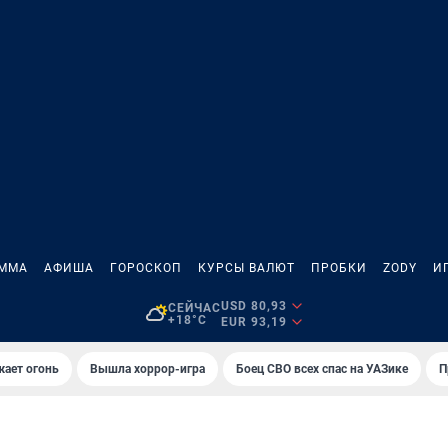
АММА
АФИША
ГОРОСКОП
КУРСЫ ВАЛЮТ
ПРОБКИ
ZODY
И
USD 80,93
СЕЙЧАС
+18°C
EUR 93,19
жает огонь
Вышла хоррор-игра
Боец СВО всех спас на УАЗике
П