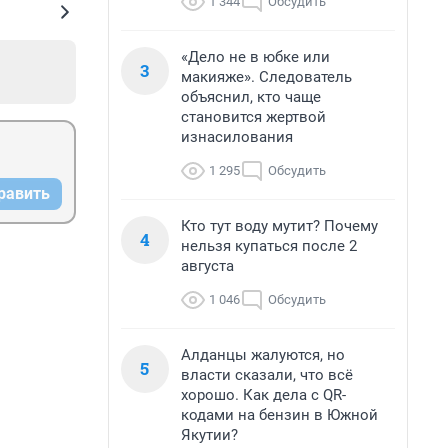
1 344
Обсудить
«Дело не в юбке или
3
макияже». Следователь
объяснил, кто чаще
становится жертвой
изнасилования
1 295
Обсудить
равить
Кто тут воду мутит? Почему
4
нельзя купаться после 2
августа
1 046
Обсудить
Алданцы жалуются, но
5
власти сказали, что всё
хорошо. Как дела с QR-
кодами на бензин в Южной
Якутии?