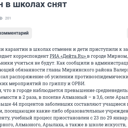
н в школах снят
201
 комментарий
ии карантин в школах отменен и дети приступили к з
редает корреспондент
РИА «Дейта.Ru»
в городе Мирном,
ьники учиться не будут. Как сообщили в администрац
яющий обязанности главы Мирнинского района Вале
сал распоряжение об усилении противоэпидемически
их мероприятий по гриппу и ОРВИ.
м, что в городе наблюдается превышение средненедель
емости в 2 раза, в поселке Алмазный – в 3,6, селе Арыла
свыше 44 процентов заболевших составляют учащиеся 
ти, посещающие какие-либо образовательные учрежден
нту, учебный процесс приостановлен с 23 по 29 январ
ного, Алмазного, Арылаха, а также в школе искусств,