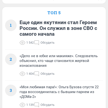
ТОП 5
Еще один якутянин стал Героем
1
России. Он служил в зоне СВО с
самого начала
1 542
Обсудить
«Дело не в юбке или макияже». Следователь
2
объяснил, кто чаще становится жертвой
изнасилования
1 404
Обсудить
«Моя любимая пара!»: Ольга Бузова спустя 22
3
года воссоединилась с бывшим парнем из
«ДОМа-2»
1 139
Обсудить