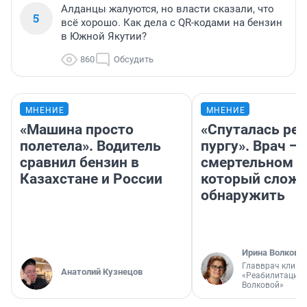
Алданцы жалуются, но власти сказали, что
5
всё хорошо. Как дела с QR-кодами на бензин
в Южной Якутии?
860
Обсудить
МНЕНИЕ
МНЕНИЕ
«Машина просто
«Спуталась реч
полетела». Водитель
пургу». Врач — 
сравнил бензин в
смертельном д
Казахстане и России
который слож
обнаружить
Ирина Волкова
Главврач клини
Анатолий Кузнецов
«Реабилитация 
Волковой»