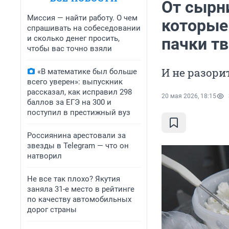
От сырн
Миссия — найти работу. О чем
которые
спрашивать на собеседовании
и сколько денег просить,
пачки т
чтобы вас точно взяли
И не разор
«В математике был больше
всего уверен»: выпускник
рассказал, как исправил 298
20 мая 2026, 18:15
баллов за ЕГЭ на 300 и
поступил в престижный вуз
Россиянина арестовали за
звезды в Telegram — что он
натворил
Не все так плохо? Якутия
заняла 31-е место в рейтинге
по качеству автомобильных
дорог страны