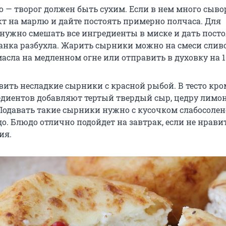
о — творог должен быть сухим. Если в нем много сыво
кт на марлю и дайте постоять примерно полчаса. Для
нужно смешать все ингредиенты в миске и дать посто
анка разбухла. Жарить сырники можно на смеси слив
асла на медленном огне или отправить в духовку на 1
ить несладкие сырники с красной рыбой. В тесто кро
диентов добавляют тертый твердый сыр, цедру лимон
Подавать такие сырники нужно с кусочком слабосоле
о. Блюдо отлично подойдет на завтрак, если не нрави
ия.