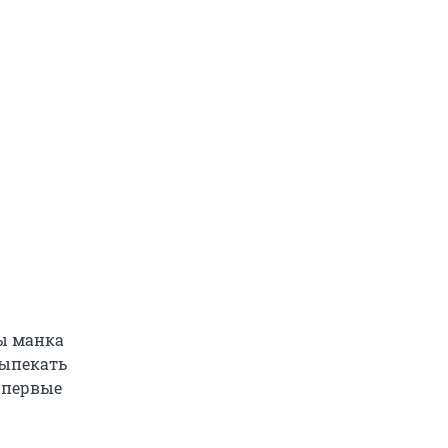
бы манка
выпекать
у первые