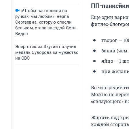
ПП-панкейки
«Чтобы нас носили на
ручках, мы любим»: нерпа
Еще один вариа
Сергеевна, которую спасли
фитнес-блогеров
бельком, стала звездой Сети.
Видео
творог — 100
Энергетик из Якутии получил
банан (чем 
медаль Суворова за мужество
на СВО
яйцо — 1 шт.
при желани
Все ингредиент
Можно не переж
«связующего» во
Жарить под кры
каждой стороны