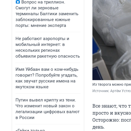
Вопрос на триллион.
Смогут ли зерновые
терминалы Балтики заменить
заблокированные южные
порты: мнение эксперта
Не работают аэропорты и
мобильный интернет: в
нескольких регионах
объявили ракетную опасность
Имя Уйбаан вам о ком-нибудь
говорит? Попробуйте угадать,
как звучат русские имена на
Из творога можно при
якутском языке
Источник: 
Артём Устю
Путин вывел крипту из тени.
Все знают, что 
Что изменит новый закон о
легализации цифровых валют
просто и вкусн
в России
Осторожно: пос
день.
«Гайки только