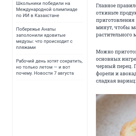
Школьники победили на
Главное правил
Международной олимпиаде
откиньте проду
по ИИ в Казахстане
приготовления 
минут, чтобы м
Побережье Анапы
растительного м
заполонили ядовитые
медузы: что происходит с
пляжами
Можно приготов
основных ингре
Рабочий день хотят сократить,
черный перец. 
но только летом — и вот
форели и авокад
почему. Новости 7 августа
сладкая вариац