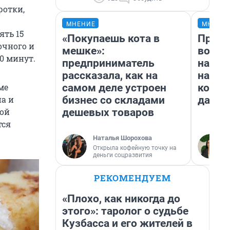
ротки,
МНЕНИЕ
МНЕНИ
ять 15
«Покупаешь кота в
Прода
очного и
мешке»:
возьм
0 минут.
предприниматель
нам г
рассказала, как на
налог
самом деле устроен
косне
ме
бизнес со складами
даже 
а и
дешевых товаров
ной
тся
Наталья Шорохова
Открыла кофейную точку на
деньги соцразвития
РЕКОМЕНДУЕМ
«Плохо, как никогда до
этого»: таролог о судьбе
Кузбасса и его жителей в