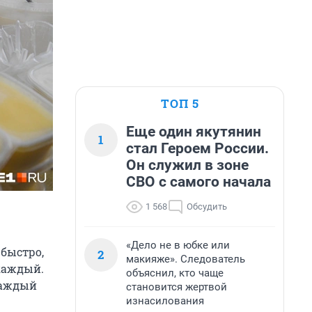
ТОП 5
Еще один якутянин
1
стал Героем России.
Он служил в зоне
СВО с самого начала
1 568
Обсудить
«Дело не в юбке или
 быстро,
2
макияже». Следователь
 каждый.
объяснил, кто чаще
каждый
становится жертвой
изнасилования