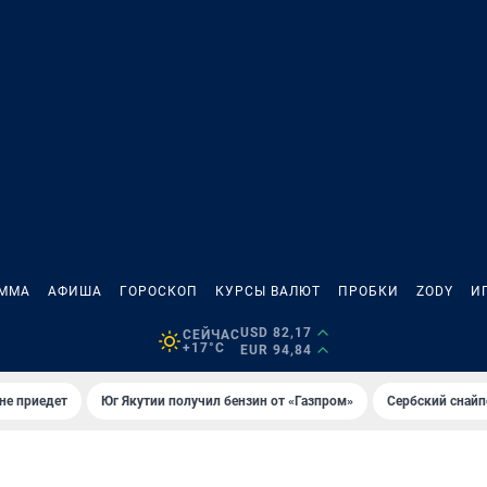
АММА
АФИША
ГОРОСКОП
КУРСЫ ВАЛЮТ
ПРОБКИ
ZODY
И
USD 82,17
СЕЙЧАС
+17°C
EUR 94,84
не приедет
Юг Якутии получил бензин от «Газпром»
Сербский снайп