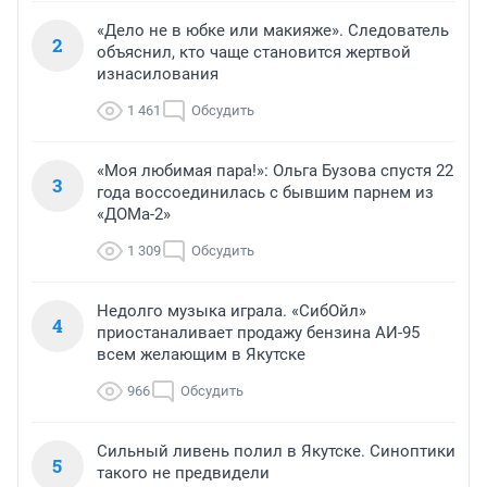
«Дело не в юбке или макияже». Следователь
2
объяснил, кто чаще становится жертвой
изнасилования
1 461
Обсудить
«Моя любимая пара!»: Ольга Бузова спустя 22
3
года воссоединилась с бывшим парнем из
«ДОМа-2»
1 309
Обсудить
Недолго музыка играла. «СибОйл»
4
приостаналивает продажу бензина АИ-95
всем желающим в Якутске
966
Обсудить
Сильный ливень полил в Якутске. Синоптики
5
такого не предвидели