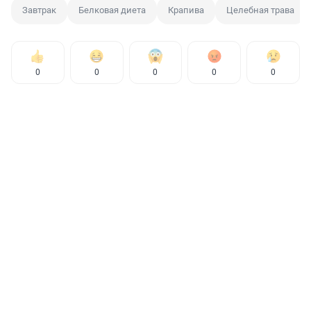
Завтрак
Белковая диета
Крапива
Целебная трава
0
0
0
0
0