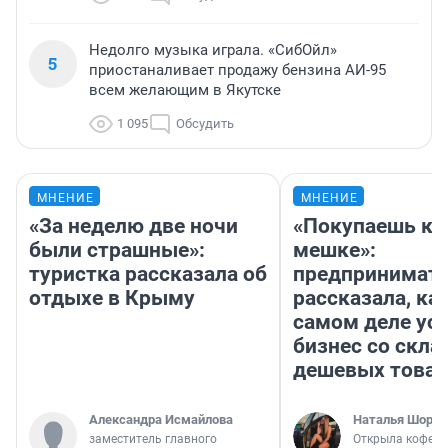
Недолго музыка играла. «СибОйл»
5
приостаналивает продажу бензина АИ-95
всем желающим в Якутске
1 095
Обсудить
МНЕНИЕ
МНЕНИЕ
«За неделю две ночи
«Покупаешь ко
были страшные»:
мешке»:
туристка рассказала об
предпринимат
отдыхе в Крыму
рассказала, как
самом деле ус
бизнес со скл
дешевых това
Александра Исмайлова
Наталья Шорох
заместитель главного
Открыла кофейн