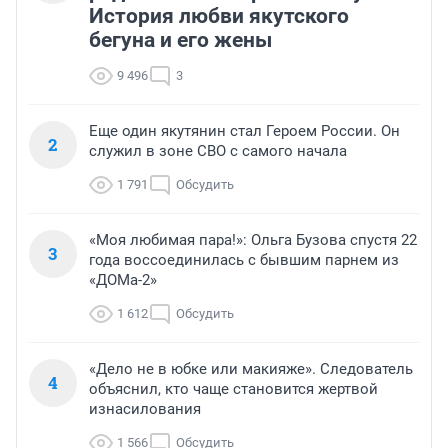
История любви якутского
бегуна и его жены
9 496
3
Еще один якутянин стал Героем России. Он
2
служил в зоне СВО с самого начала
1 791
Обсудить
«Моя любимая пара!»: Ольга Бузова спустя 22
3
года воссоединилась с бывшим парнем из
«ДОМа-2»
1 612
Обсудить
«Дело не в юбке или макияже». Следователь
4
объяснил, кто чаще становится жертвой
изнасилования
1 566
Обсудить