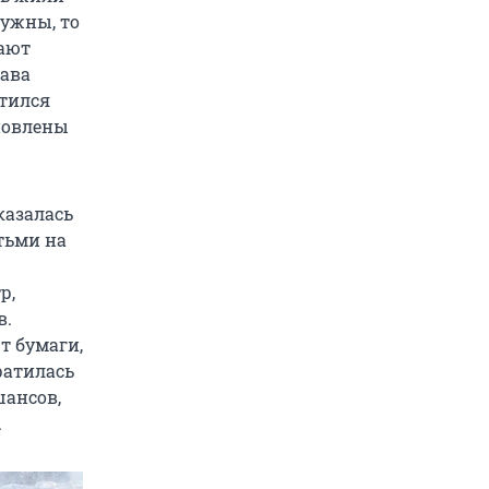
ужны, то
гают
лава
отился
ановлены
казалась
етьми на
р,
в.
т бумаги,
ратилась
шансов,
.