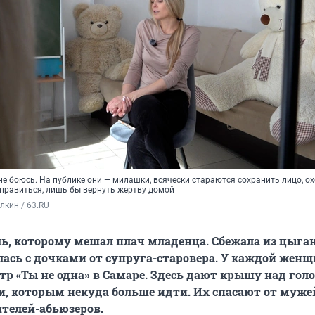
не боюсь. На публике они — милашки, всячески стараются сохранить лицо, ох
справиться, лишь бы вернуть жертву домой
кин / 63.RU
ь, которому мешал плач младенца. Сбежала из цыга
лась с дочками от супруга-старовера. У каждой жен
нтр «Ты не одна» в Самаре. Здесь дают крышу над гол
, которым некуда больше идти. Их спасают от муже
ителей-абьюзеров.