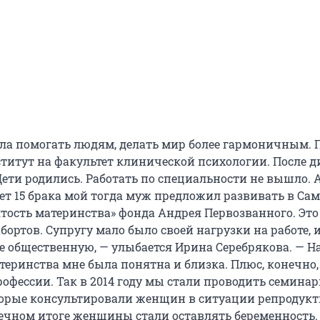
ела помогать людям, делать мир более гармоничным. 
титут на факультет клинической психологии. После 
ети родились. Работать по специальности не вышло. А
лет 15 брака мой тогда муж предложил развивать в Са
тость материнства» фонда Андрея Первозванного. Это
ортов. Супругу мало было своей нагрузки на работе, 
е общественную, — улыбается Ирина Серебрякова. — На
теринства мне была понятна и близка. Плюс, конечно
рофессии. Так в 2014 году мы стали проводить семина
торые консультировали женщин в ситуации репродук
нечном итоге женщины стали оставлять беременность.