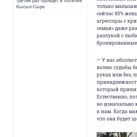
третий раз пройдет в поселке
только малыши 
Кысыл-Сыре
сейчас 80% жен
агрессоры с кри
семьи» даже раз
разлукой с люб
бронированные 
— У нас абсолю
волею судьбы бе
руках или без, 
принадлежности
который приним
Естественно, по
но изначально 
к нам. Когда м
что она будет ш