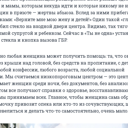
и мамы, которым некуда идти и которые никому не н
щин в приюте — жертвы абьюза. Вслед за ними прибе
ками: «Верните мне мою жену и детей!» Один такой «г
бил стекло на входной двери центра. Видимо, так тяг
имой супругой и ребенком. Сейчас в «Ты не одна» уст
стекла и кнопка вызова ГБР.
тно любая женщина может получить помощь: та, что о
з крыши над головой, без средств на пропитание, с д
любой конфессии, любого возраста, любой социальной
. Мы считаемся низкопороговым центром — это цент
ает женщин среди ночи, без документов, без анализо
том все получают справки о здоровье, восстанавливаю
мы принимаем всех. Главное, чтобы женщина сама об
амочку привозит опека или кто-то из сочувствующих, 
евелиться и делать что-то самостоятельно, очень мало