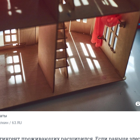
наты
кин / 63.RU
тингент проживающих расширился. Если раньше зде