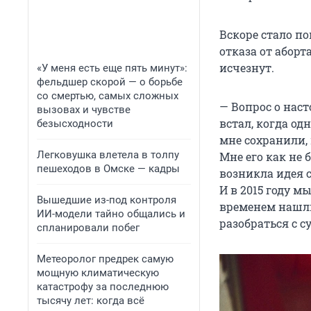
Вскоре стало по
отказа от абор
исчезнут.
«У меня есть еще пять минут»:
фельдшер скорой — о борьбе
со смертью, самых сложных
— Вопрос о нас
вызовах и чувстве
встал, когда одн
безысходности
мне сохранили, 
Легковушка влетела в толпу
Мне его как не 
пешеходов в Омске — кадры
возникла идея 
И в 2015 году м
Вышедшие из-под контроля
временем нашл
ИИ-модели тайно общались и
разобраться с 
спланировали побег
Метеоролог предрек самую
мощную климатическую
катастрофу за последнюю
тысячу лет: когда всё