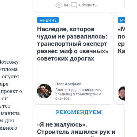
847
Обсудить
МНЕНИЕ
МНЕНИ
Наследие, которое
«Маши
чудом не развалилось:
полет
транспортный эксперт
сравн
разнес миф о «вечных»
Казах
советских дорогах
Поэтому
диплома
 спустя
маре
Олег Арефьев
Блогер, предприниматель,
 проект о
владелец в транспортном
и он
бизнесе
 тот
РЕКОМЕНДУЕМ
, манила
ры для
«Я не жалуюсь».
тивного
Строитель лишился рук и