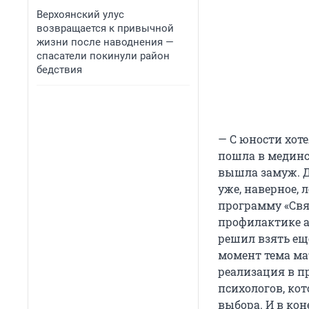
Верхоянский улус
возвращается к привычной
жизни после наводнения —
спасатели покинули район
бедствия
— С юности хот
пошла в мединс
вышла замуж. Д
уже, наверное, 
программу «Свя
профилактике аб
решил взять ещ
момент тема ма
реализация в п
психологов, ко
выбора. И в ко