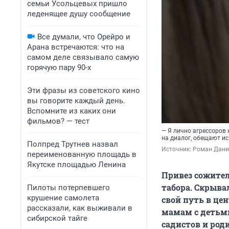
семьи Усольцевых пришло
леденящее душу сообщение
Все думали, что Орейро и
Арана встречаются: что на
самом деле связывало самую
горячую пару 90-х
Эти фразы из советского кино
вы говорите каждый день.
Вспомните из каких они
фильмов? — тест
— Я лично агрессоров 
на диалог, обещают и
Полпред Трутнев назвал
Источник: 
Роман Данил
переименованную площадь в
Якутске площадью Ленина
Привез сожител
табора. Скрыва
Пилоты потерпевшего
крушение самолета
свой путь в це
рассказали, как выживали в
мамам с детьми
сибирской тайге
садистов и род