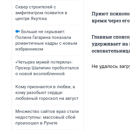
Сквер строителей с
амфитеатром появится в
Приют психолог
центре Якутска
время через ег
Больше не скрывает:
Главные спонсо
Полина Гагарина показала
романтичные кадры с новым
удерживает на 
избранником
основательница
«Четырех мужей потеряла»:
Не удалось загр
Прохор Шаляпин проболтался
о новой возлюбленной
Кому признаются в любви, а
кому разобьют сердце:
любовный гороскоп на август
Множество сайтов враз стали
недоступны: массовый сбой
произошел в Рунете