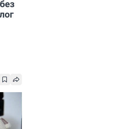
без
лог
о