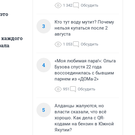
1 342
Обсудить
 это
Кто тут воду мутит? Почему
3
нельзя купаться после 2
августа
д каждого
1 053
Обсудить
зала
«Моя любимая пара!»: Ольга
4
Бузова спустя 22 года
воссоединилась с бывшим
парнем из «ДОМа-2»
951
Обсудить
Алданцы жалуются, но
5
власти сказали, что всё
хорошо. Как дела с QR-
кодами на бензин в Южной
Якутии?