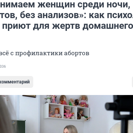
нимаем женщин среди ночи, 
ов, без анализов»: как психо
 приют для жертв домашнег
всё с профилактики абортов
336
 комментарий