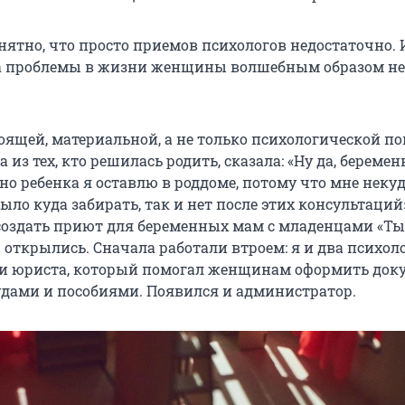
нятно, что просто приемов психологов недостаточно. 
та проблемы в жизни женщины волшебным образом не
тоящей, материальной, а не только психологической 
а из тех, кто решилась родить, сказала: «Ну да, береме
но ребенка я оставлю в роддоме, потому что мне некуд
было куда забирать, так и нет после этих консультаций»
создать приют для беременных мам с младенцами «Ты 
ы открылись. Сначала работали втроем: я и два психоло
и юриста, который помогал женщинам оформить док
судами и пособиями. Появился и администратор.