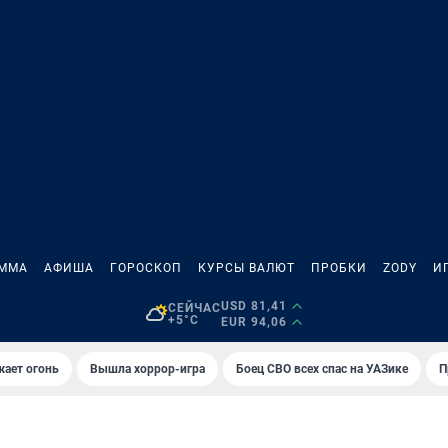
АММА
АФИША
ГОРОСКОП
КУРСЫ ВАЛЮТ
ПРОБКИ
ZODY
И
USD 81,41
СЕЙЧАС
+5°C
EUR 94,06
жает огонь
Вышла хоррор-игра
Боец СВО всех спас на УАЗике
П