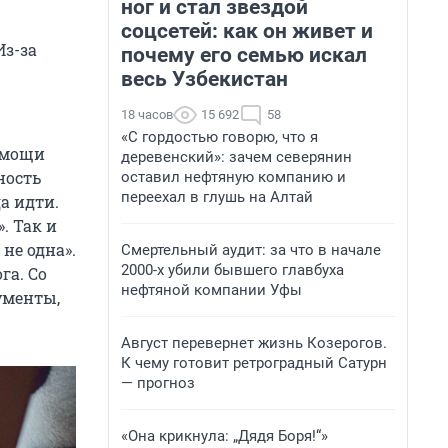
ног и стал звездой
соцсетей: как он живет и
Из-за
почему его семью искал
весь Узбекистан
18 часов
15 692
58
«С гордостью говорю, что я
помощи
деревенский»: зачем северянин
нность
оставил нефтяную компанию и
переехал в глушь на Алтай
а идти.
. Так и
не одна».
Смертельный аудит: за что в начале
2000-х убили бывшего главбуха
га. Со
нефтяной компании Уфы
ументы,
Август перевернет жизнь Козерогов.
К чему готовит ретроградный Сатурн
— прогноз
«Она крикнула: „Дядя Боря!“»