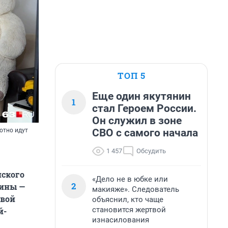
ТОП 5
Еще один якутянин
1
стал Героем России.
Он служил в зоне
СВО с самого начала
отно идут
1 457
Обсудить
нского
«Дело не в юбке или
2
щины —
макияже». Следователь
овой
объяснил, кто чаще
становится жертвой
й-
изнасилования