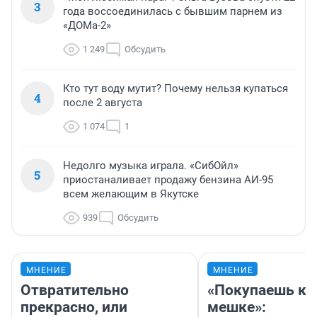
3
года воссоединилась с бывшим парнем из
«ДОМа-2»
1 249
Обсудить
Кто тут воду мутит? Почему нельзя купаться
4
после 2 августа
1 074
1
Недолго музыка играла. «СибОйл»
5
приостаналивает продажу бензина АИ-95
всем желающим в Якутске
939
Обсудить
МНЕНИЕ
МНЕНИЕ
Отвратительно
«Покупаешь ко
прекрасно, или
мешке»: