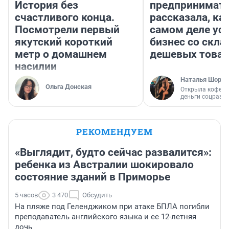
История без
предпринимат
счастливого конца.
рассказала, как
Посмотрели первый
самом деле ус
якутский короткий
бизнес со скл
метр о домашнем
дешевых това
насилии
Наталья Шорох
Ольга Донская
Открыла кофейн
деньги соцразв
РЕКОМЕНДУЕМ
«Выглядит, будто сейчас развалится»:
ребенка из Австралии шокировало
состояние зданий в Приморье
5 часов
3 470
Обсудить
На пляже под Геленджиком при атаке БПЛА погибли
преподаватель английского языка и ее 12-летняя
дочь