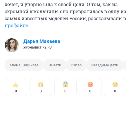
хочет, и упорно шла к своей цели. О том, как из
скромной школьницы она превратилась в одну из
самых известных моделей России, рассказывали в
профайле
.
Дарья Макеева
журналист 72.RU
Алена Шишкова
Тимати
Рэпер
Звездные дети
М
0
0
0
0
0