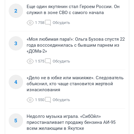
Еще один якутянин стал Героем России. Он
2
служил в зоне СВО с самого начала
1 758
Обсудить
«Моя любимая пара!»: Ольга Бузова спустя 22
3
года воссоединилась с бывшим парнем из
«ДОМа-2»
1 575
Обсудить
«Дело не в юбке или макияже». Следователь
4
объяснил, кто чаще становится жертвой
изнасилования
1 550
Обсудить
Недолго музыка играла. «СибОйл»
5
приостаналивает продажу бензина АИ-95
всем желающим в Якутске