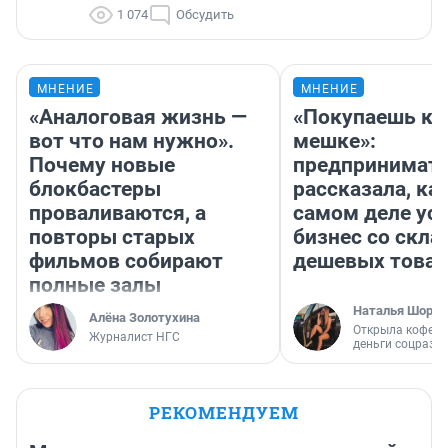
1 074
Обсудить
МНЕНИЕ
МНЕНИЕ
«Аналоговая жизнь —
«Покупаешь ко
вот что нам нужно».
мешке»:
Почему новые
предпринимат
блокбастеры
рассказала, как
проваливаются, а
самом деле ус
повторы старых
бизнес со скл
фильмов собирают
дешевых това
полные залы
Наталья Шорох
Алёна Золотухина
Открыла кофейн
Журналист НГС
деньги соцразв
РЕКОМЕНДУЕМ