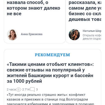
назвала способ, о
рассказала, как
котором знают далеко
самом деле ус
не все
бизнес со скл
дешевых това
Наталья Шорох
Анна Ермакова
Открыла кофейн
деньги соцразв
РЕКОМЕНДУЕМ
«Такими ценами отобьют клиентов»:
свежие отзывы на популярный у
жителей Башкирии курорт и бассейн
за 1000 рублей
2 часа
2 714
3
«Тут иногда реально страшно жить»: конфликт
казаков и приезжих в станице под Волгоградом
закончился избиениями и заявлениями в полицию