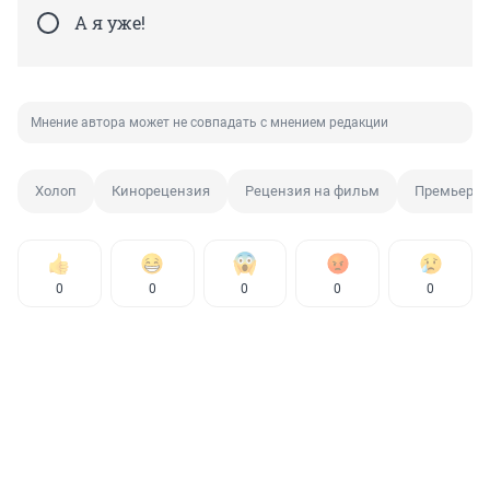
А я уже!
Мнение автора может не совпадать с мнением редакции
Холоп
Кинорецензия
Рецензия на фильм
Премьера 
0
0
0
0
0