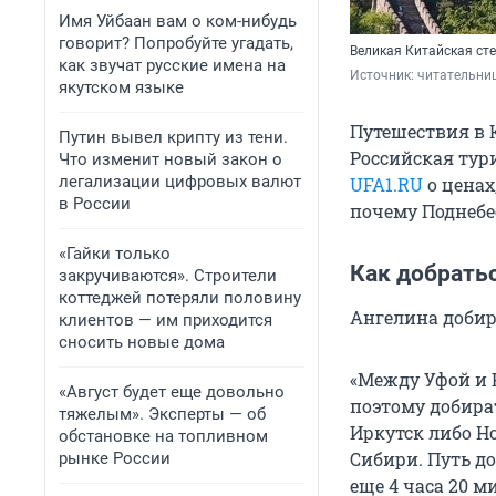
Имя Уйбаан вам о ком-нибудь
говорит? Попробуйте угадать,
Великая Китайская ст
как звучат русские имена на
Источник: 
читательни
якутском языке
Путешествия в К
Путин вывел крипту из тени.
Российская тур
Что изменит новый закон о
легализации цифровых валют
UFA1.RU
о ценах
в России
почему Поднебес
«Гайки только
Как добрать
закручиваются». Строители
коттеджей потеряли половину
Ангелина добир
клиентов — им приходится
сносить новые дома
«Между Уфой и 
«Август будет еще довольно
поэтому добира
тяжелым». Эксперты — об
Иркутск либо Н
обстановке на топливном
Сибири. Путь до
рынке России
еще 4 часа 20 м