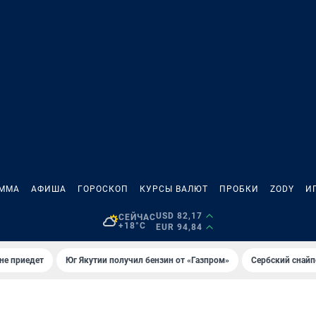
АММА
АФИША
ГОРОСКОП
КУРСЫ ВАЛЮТ
ПРОБКИ
ZODY
И
USD 82,17
СЕЙЧАС
+18°C
EUR 94,84
не приедет
Юг Якутии получил бензин от «Газпром»
Сербский снайп