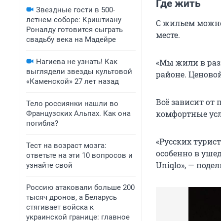
Где жить
Звездные гости в 500-
летнем соборе: Криштиану
С жильем можно
Роналду готовится сыграть
месте.
свадьбу века на Мадейре
Нагиева не узнать! Как
«Мы жили в раз
выглядели звезды культовой
районе. Ценовой
«Каменской» 27 лет назад
Всё зависит от
Тело россиянки нашли во
комфортные усло
Французских Альпах. Как она
погибла?
«Русских турист
Тест на возраст мозга:
особенно в уше
ответьте на эти 10 вопросов и
Uniqlo», — поде
узнайте свой
Россию атаковали больше 200
тысяч дронов, а Беларусь
стягивает войска к
украинской границе: главное