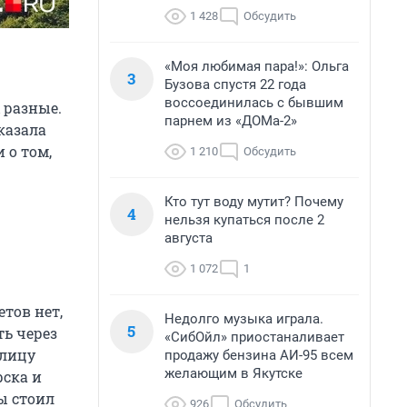
1 428
Обсудить
«Моя любимая пара!»: Ольга
3
Бузова спустя 22 года
воссоединилась с бывшим
 разные.
парнем из «ДОМа-2»
казала
 о том,
1 210
Обсудить
Кто тут воду мутит? Почему
4
нельзя купаться после 2
августа
1 072
1
тов нет,
Недолго музыка играла.
5
ть через
«СибОйл» приостаналивает
олицу
продажу бензина АИ-95 всем
желающим в Якутске
рска и
ны стоил
926
Обсудить