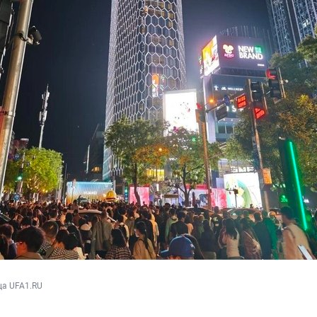
ца UFA1.RU