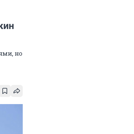
кин
ями, но