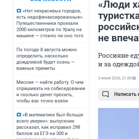
«Люди х
«Нет некрасивых городов,
туристка
есть недофинансированные».
Путешественники проехали
российс
2000 километров по Уралу на
не впеч
машине — стоило ли оно того
По погоде 8 августа можно
Россияне ед
определить, насколько
дождливой будет осень —
и за одеждой
важные приметы
3 июня 2026, 21:00
Миссия — найти работу. О чем
спрашивать на собеседовании
Написать
и сколько денег просить,
чтобы вас точно взяли
«В математике был больше
всего уверен»: выпускник
рассказал, как исправил 298
баллов за ЕГЭ на 300 и