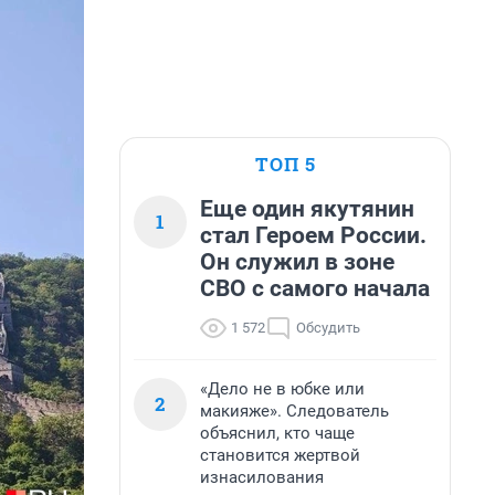
ТОП 5
Еще один якутянин
1
стал Героем России.
Он служил в зоне
СВО с самого начала
1 572
Обсудить
«Дело не в юбке или
2
макияже». Следователь
объяснил, кто чаще
становится жертвой
изнасилования