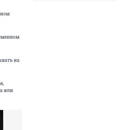
дном
ременном
ывать на
я,
ra или