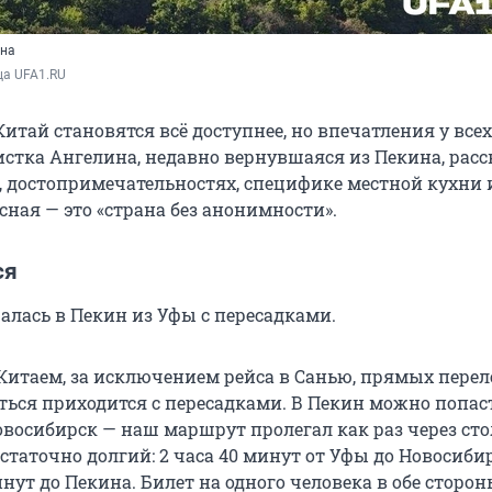
ена
ца UFA1.RU
итай становятся всё доступнее, но впечатления у всех
истка Ангелина, недавно вернувшаяся из Пекина, расс
, достопримечательностях, специфике местной кухни и
ная — это «страна без анонимности».
ся
алась в Пекин из Уфы с пересадками.
Китаем, за исключением рейса в Санью, прямых переле
ться приходится с пересадками. В Пекин можно попас
овосибирск — наш маршрут пролегал как раз через ст
статочно долгий: 2 часа 40 минут от Уфы до Новосиби
инут до Пекина. Билет на одного человека в обе сторо