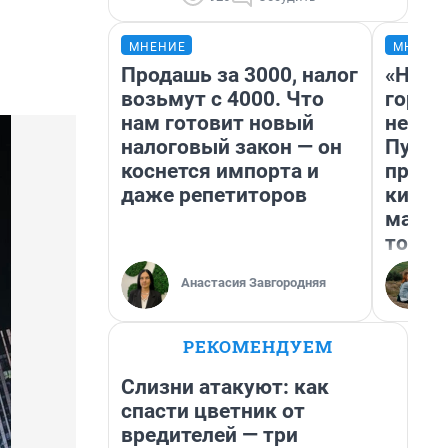
МНЕНИЕ
МНЕНИ
Продашь за 3000, налог
«Нет 
возьмут с 4000. Что
городо
нам готовит новый
недоф
налоговый закон — он
Путеш
коснется импорта и
проех
даже репетиторов
килом
машин
того
Анастасия Завгородняя
РЕКОМЕНДУЕМ
Слизни атакуют: как
спасти цветник от
вредителей — три