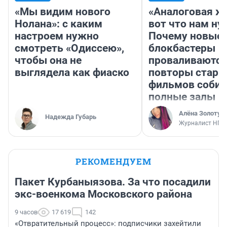
«Мы видим нового
«Аналоговая ж
Нолана»: с каким
вот что нам ну
настроем нужно
Почему новые
смотреть «Одиссею»,
блокбастеры
чтобы она не
проваливаются,
выглядела как фиаско
повторы стары
фильмов соби
полные залы
Алёна Золотух
Надежда Губарь
Журналист НГС
РЕКОМЕНДУЕМ
Пакет Курбаныязова. За что посадили
экс-военкома Московского района
9 часов
17 619
142
«Отвратительный процесс»: подписчики захейтили