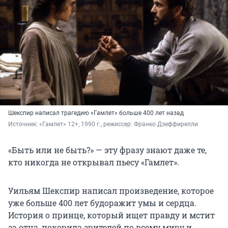
Шекспир написал трагедию «Гамлет» больше 400 лет назад
Источник: 
«Гамлет» 12+, 1990 г., режиссер: Франко Дзеффирелли
«Быть или не быть?» — эту фразу знают даже те,
кто никогда не открывал пьесу «Гамлет».
Уильям Шекспир написал произведение, которое
уже больше 400 лет будоражит умы и сердца.
История о принце, который ищет правду и мстит
за отца, покорила зрителей по всему миру и