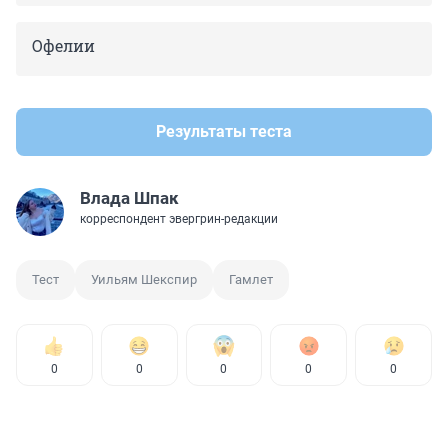
Офелии
Результаты теста
Влада Шпак
корреспондент эвергрин-редакции
Тест
Уильям Шекспир
Гамлет
0
0
0
0
0