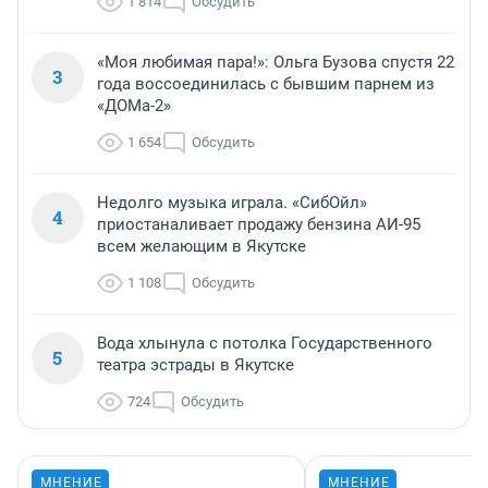
1 814
Обсудить
«Моя любимая пара!»: Ольга Бузова спустя 22
3
года воссоединилась с бывшим парнем из
«ДОМа-2»
1 654
Обсудить
Недолго музыка играла. «СибОйл»
4
приостаналивает продажу бензина АИ-95
всем желающим в Якутске
1 108
Обсудить
Вода хлынула с потолка Государственного
5
театра эстрады в Якутске
724
Обсудить
МНЕНИЕ
МНЕНИЕ