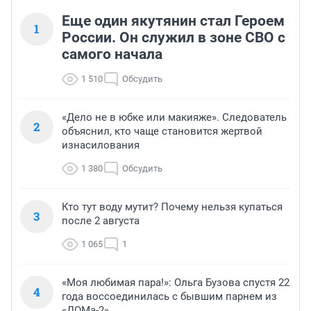
Еще один якутянин стал Героем
1
России. Он служил в зоне СВО с
самого начала
1 510
Обсудить
«Дело не в юбке или макияже». Следователь
2
объяснил, кто чаще становится жертвой
изнасилования
1 380
Обсудить
Кто тут воду мутит? Почему нельзя купаться
3
после 2 августа
1 065
1
«Моя любимая пара!»: Ольга Бузова спустя 22
4
года воссоединилась с бывшим парнем из
«ДОМа-2»