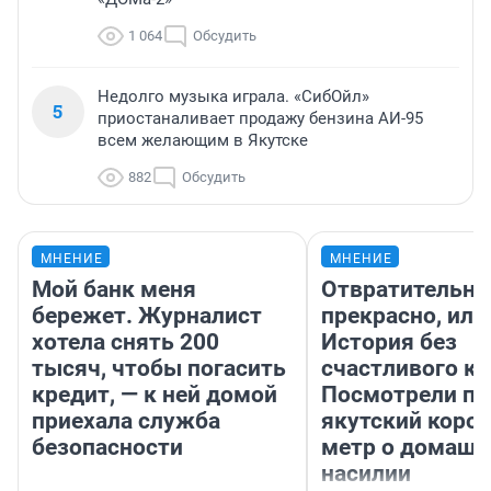
1 064
Обсудить
Недолго музыка играла. «СибОйл»
5
приостаналивает продажу бензина АИ-95
всем желающим в Якутске
882
Обсудить
МНЕНИЕ
МНЕНИЕ
Мой банк меня
Отвратительно
бережет. Журналист
прекрасно, или
хотела снять 200
История без
тысяч, чтобы погасить
счастливого ко
кредит, — к ней домой
Посмотрели п
приехала служба
якутский коро
безопасности
метр о домаш
насилии