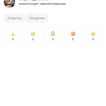
корреспондент эвергрин-редакции
Открытка
Рукоделие
0
0
0
0
0