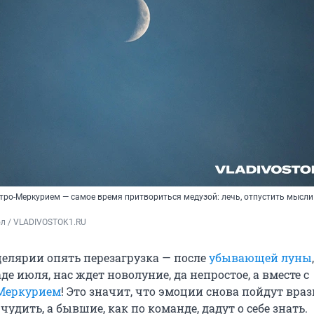
тро-Меркурием — самое время притвориться медузой: лечь, отпустить мысли
ол / VLADIVOSTOK1.RU
целярии опять перезагрузка — после
убывающей луны
е июля, нас ждет новолуние, да непростое, а вместе с
Меркурием
! Это значит, что эмоции снова пойдут враз
чудить, а бывшие, как по команде, дадут о себе знать.