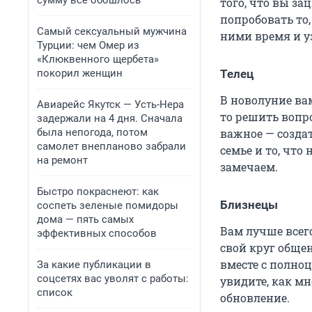
сумму всё обошлось
того, что вы за
попробовать то, 
Самый сексуальный мужчина
ними время и уз
Турции: чем Омер из
«Клюквенного щербета»
покорил женщин
Телец
В новолуние ва
Авиарейс Якутск — Усть-Нера
то решить вопр
задержали на 4 дня. Сначала
была непогода, потом
важное — созда
самолет внепланово забрали
семье и то, что
на ремонт
замечаем.
Быстро покраснеют: как
Близнецы
соспеть зеленые помидоры
дома — пять самых
Вам лучше всег
эффективных способов
свой круг обще
вместе с полно
За какие публикации в
соцсетях вас уволят с работы:
увидите, как мн
список
обновление.