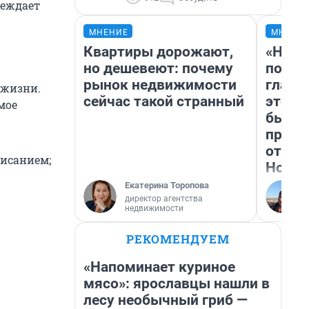
реждает
МНЕНИЕ
МНЕНИ
Квартиры дорожают,
«Нико
но дешевеют: почему
побед
рынок недвижимости
главн
 жизни.
сейчас такой странный
этого
мое
бьет 
прока
отзыв
исанием;
Нолан
Екатерина Торопова
директор агентства
недвижимости
РЕКОМЕНДУЕМ
«Напоминает куриное
мясо»: ярославцы нашли в
лесу необычный гриб —