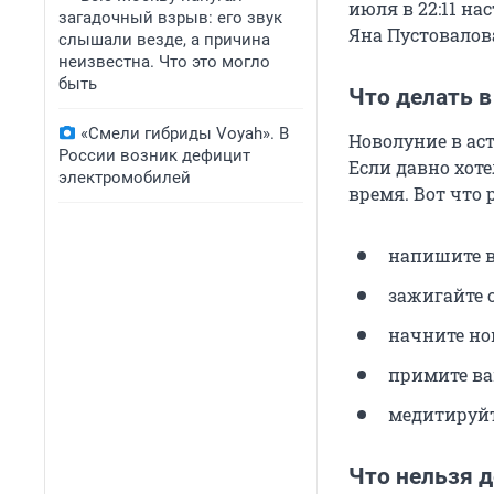
июля в 22:11 н
загадочный взрыв: его звук
Яна Пустовалов
слышали везде, а причина
неизвестна. Что это могло
быть
Что делать в
«Смели гибриды Voyah». В
Новолуние в ас
России возник дефицит
Если давно хоте
электромобилей
время. Вот что 
напишите в
зажигайте 
начните но
примите ва
медитируйт
Что нельзя д