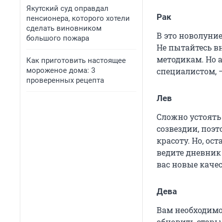
Якутский суд оправдал
Рак
пенсионера, которого хотели
сделать виновником
В это новолуни
большого пожара
Не пытайтесь в
методикам. Но 
Как приготовить настоящее
мороженое дома: 3
специалистом, —
проверенных рецепта
Лев
Сложно устоять
созвездии, поэт
красоту. Но, ос
ведите дневник
вас новые каче
Дева
Вам необходимо
обновить стары