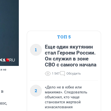
ТОП 5
Еще один якутянин
1
стал Героем России.
Он служил в зоне
СВО с самого начала
 и не
1 547
Обсудить
«Дело не в юбке или
2
, в
макияже». Следователь
объяснил, кто чаще
становится жертвой
нос,
изнасилования