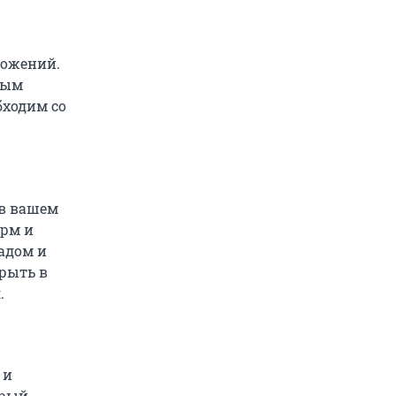
ложений.
ным
бходим со
 в вашем
арм и
ладом и
рыть в
.
 и
орый