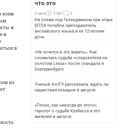
что это
в коем
2 часа
2 087
3
На пляже под Геленджиком при атаке
бым
БПЛА погибли преподаватель
екты и
английского языка и ее 12-летняя
е и
дочь
е
аться в
«Не хочется в это верить». Как
сложилась судьба «следователя на
золотом Lexus» после скандала в
Екатеринбурге
сом из
Ученый АлтГУ рассказала, ждать ли
ет
нашествия комаров в августе
«Плохо, как никогда до этого»:
таролог о судьбе Кузбасса и его
жителей в августе
тность