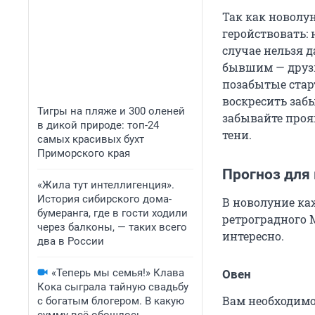
Так как новолу
геройствовать:
случае нельзя 
бывшим — друзь
позабытые стар
воскресить забы
Тигры на пляже и 300 оленей
забывайте прояв
в дикой природе: топ-24
тени.
самых красивых бухт
Приморского края
Прогноз для 
«Жила тут интеллигенция».
История сибирского дома-
В новолуние ка
бумеранга, где в гости ходили
ретроградного 
через балконы, — таких всего
интересно.
два в России
«Теперь мы семья!» Клава
Овен
Кока сыграла тайную свадьбу
Вам необходимо
с богатым блогером. В какую