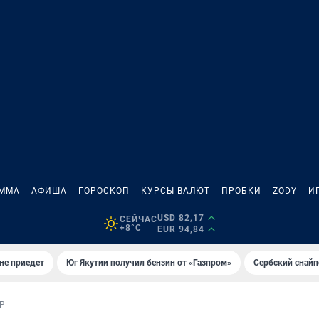
АММА
АФИША
ГОРОСКОП
КУРСЫ ВАЛЮТ
ПРОБКИ
ZODY
И
USD 82,17
СЕЙЧАС
+8°C
EUR 94,84
не приедет
Юг Якутии получил бензин от «Газпром»
Сербский снайп
Р