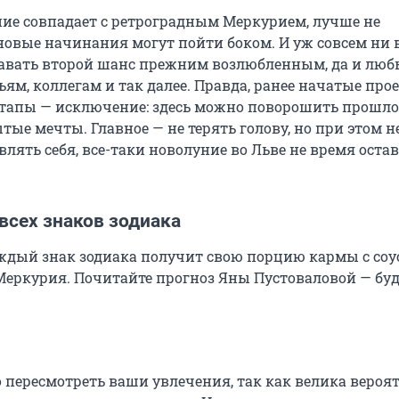
ние совпадает с ретроградным Меркурием, лучше не
 новые начинания могут пойти боком. И уж совсем ни 
давать второй шанс прежним возлюбленным, да и лю
ям, коллегам и так далее. Правда, ранее начатые про
тапы — исключение: здесь можно поворошить прошло
тые мечты. Главное — не терять голову, но при этом н
лять себя, все-таки новолуние во Льве не время остав
всех знаков зодиака
ждый знак зодиака получит свою порцию кармы с соу
Меркурия. Почитайте прогноз Яны Пустоваловой — буд
 пересмотреть ваши увлечения, так как велика вероя