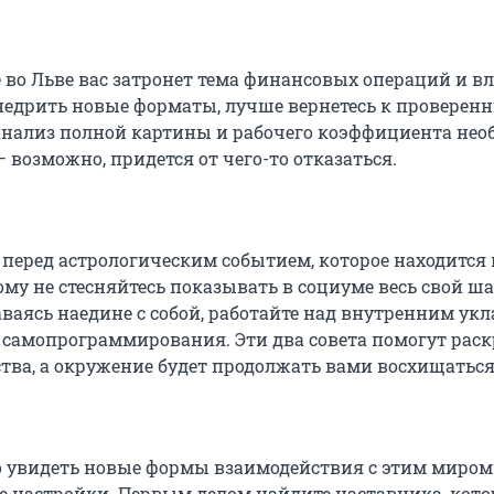
е во Льве вас затронет тема финансовых операций и в
недрить новые форматы, лучше вернетесь к проверен
анализ полной картины и рабочего коэффициента нео
 возможно, придется от чего-то отказаться.
 перед астрологическим событием, которое находится
ому не стесняйтесь показывать в социуме весь свой ш
таваясь наедине с собой, работайте над внутренним ук
 самопрограммирования. Эти два совета помогут раск
ства, а окружение будет продолжать вами восхищаться
 увидеть новые формы взаимодействия с этим миром
е настройки. Первым делом найдите наставника, кот