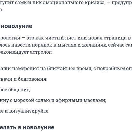
аступит самый пик эмоционального кризиса, — предуп
а.
 новолуние
трологии — это как чистый лист или новая страница в
лось навести порядок в мыслях и желаниях, сейчас са
рекомендует астролог:
аши намерения на ближайшее время, с подробным оп
свечи и благовония;
вое общение;
нну с морской солью и эфирными маслами;
е и визуализируйте.
елать в новолуние