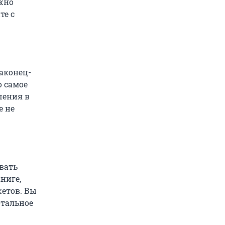
ужно
те с
аконец-
о самое
шения в
е не
вать
ниге,
жетов. Вы
отальное