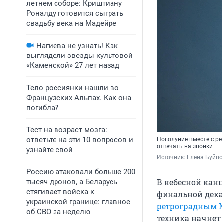
летнем соборе: Криштиану
Роналду готовится сыграть
свадьбу века на Мадейре
Нагиева не узнать! Как
выглядели звезды культовой
«Каменской» 27 лет назад
Тело россиянки нашли во
Французских Альпах. Как она
погибла?
Тест на возраст мозга:
ответьте на эти 10 вопросов и
Новолуние вместе с ре
отвечать на звонки
узнайте свой
Источник: 
Елена Буйв
Россию атаковали больше 200
В небесной кан
тысяч дронов, а Беларусь
стягивает войска к
финальной декад
украинской границе: главное
ретроградным 
об СВО за неделю
техника начнет 