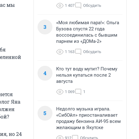
час мы
1 407
Обсудить
«Моя любимая пара!»: Ольга
3
Бузова спустя 22 года
воссоединилась с бывшим
парнем из «ДОМа-2»
ебя
1 163
Обсудить
селенной
Кто тут воду мутит? Почему
4
нельзя купаться после 2
августа
1 069
1
нется
олог Яна
должен
Недолго музыка играла.
5
«СибОйл» приостаналивает
бой?
продажу бензина АИ-95 всем
желающим в Якутске
я, но 24
912
Обсудить