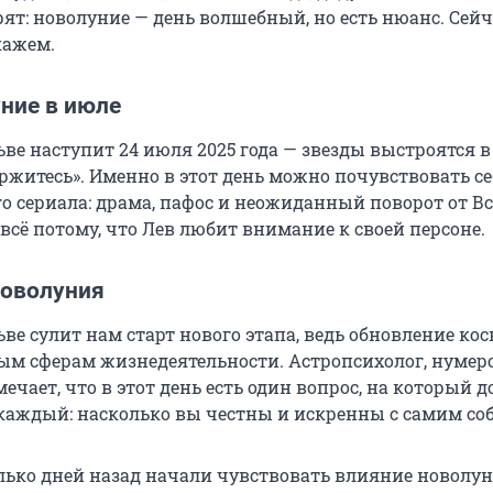
рят: новолуние — день волшебный, но есть нюанс. Сей
кажем.
ние в июле
ве наступит 24 июля 2025 года — звезды выстроятся в
ржитесь». Именно в этот день можно почувствовать с
го сериала: драма, пафос и неожиданный поворот от В
всё потому, что Лев любит внимание к своей персоне.
новолуния
ве сулит нам старт нового этапа, ведь обновление кос
зным сферам жизнедеятельности. Астропсихолог, нумер
ечает, что в этот день есть один вопрос, на который 
 каждый: насколько вы честны и искренны с самим со
лько дней назад начали чувствовать влияние новолуни