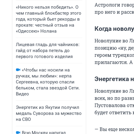
Астрологи гово
«Никого нельзя победить». О
про него и расс
чем главный блокбастер этого
года, который бьет рекорды в
прокате: честный отзыв на
Когда новолу
«Одиссею» Нолана
Новолуние во Ль
Лицевая гладь для чайников:
позицию «ну, де
гайд от набора петель до
героем турецко
первого готового изделия
прилагаются. А 
«Чтобы нас носили на
ручках, мы любим»: нерпа
Энергетика 
Сергеевна, которую спасли
бельком, стала звездой Сети.
Новолуние во Ль
Видео
всех, но по ра
Пустовалова отм
Энергетик из Якутии получил
будет ответить
медаль Суворова за мужество
на СВО
— Вы еще неско
Всю Москву напугал