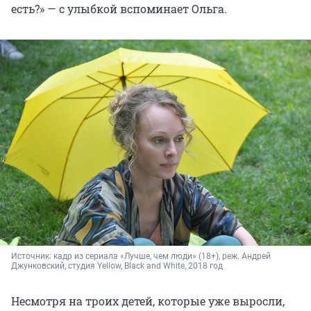
есть?» — с улыбкой вспоминает Ольга.
Источник: 
кадр из сериала «Лучше, чем люди» (18+), реж. 
Андрей 
Джунковский, студия 
Yellow, Black and White, 2018 год
Несмотря на троих детей, которые уже выросли,