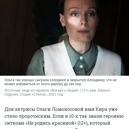
Ольга так хорошо сыграла холодную и закрытую блондинку, что не
может избавиться от этого амплуа до сих пор
Источник: 
кадр из сериала «Всё как у людей» (12+), реж. Кирилл 
Седухин, студия «Стелла», 2021 год
Для актрисы Ольги Ломоносовой имя Кира уже
стало пророческим. Если в 10-х так звали героиню
ситкома «Не родись красивой» (12+), который