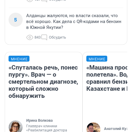
Алданцы жалуются, но власти сказали, что
5
всё хорошо. Как дела с QR-кодами на бензин
в Южной Якутии?
843
Обсудить
МНЕНИЕ
МНЕНИЕ
«Спуталась речь, понес
«Машина прост
пургу». Врач — о
полетела». Вод
смертельном диагнозе,
сравнил бензин
который сложно
Казахстане и Р
обнаружить
Ирина Волкова
Главврач клиники
Анатолий Кузн
«Реабилитация доктора