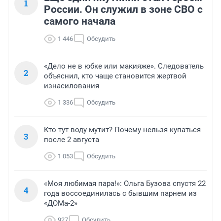
1
России. Он служил в зоне СВО с
самого начала
1 446
Обсудить
«Дело не в юбке или макияже». Следователь
2
объяснил, кто чаще становится жертвой
изнасилования
1 336
Обсудить
Кто тут воду мутит? Почему нельзя купаться
3
после 2 августа
1 053
Обсудить
«Моя любимая пара!»: Ольга Бузова спустя 22
4
года воссоединилась с бывшим парнем из
«ДОМа-2»
927
Обсудить