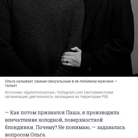
Ольга называет самым сексуальным в ее любимом мужчине —
талант
Источник: 
olgalomonosovaa / Instagram.com (экстремистская 
организация, деятельность запрещена на территории РФ)
— Как потом признался Паша, я производила
впечатление холодной, поверхностной
блондинки. Почему? Не понимаю, — задавалась
вопросом Ольга.