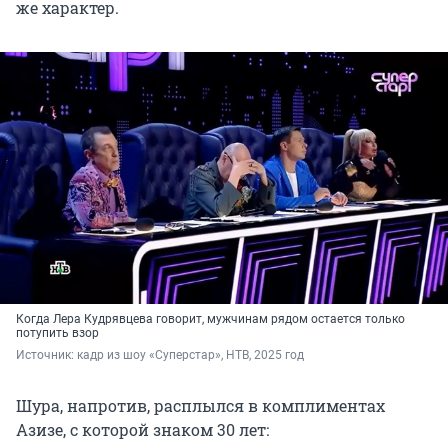
же характер.
Когда Лера Кудрявцева говорит, мужчинам рядом остается только
потупить взор
Источник: 
кадр из шоу «Суперстар», НТВ, 2025 год
Шура, напротив, расплылся в комплиментах
Азизе, с которой знаком 30 лет: