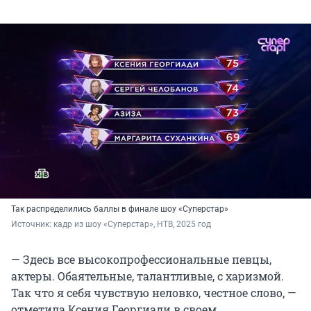
Так распределились баллы в финале шоу «Суперстар»
Источник: 
кадр из шоу «Суперстар», НТВ, 2025 год
— Здесь все высокопрофессиональные певцы,
актеры. Обаятельные, талантливые, с харизмой.
Так что я себя чувствую неловко, честное слово, —
отметила Ксения Георгиади в своем