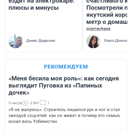
ездит на электрокаре:
счастливого ко
плюсы и минусы
Посмотрели п
якутский коро
метр о домаш
насилии
Денис Дедюхин
Ольга Донская
РЕКОМЕНДУЕМ
«Меня бесила моя роль»: как сегодня
выглядит Пуговка из «Папиных
дочек»
9 часов
3 841
1
«Я не жалуюсь». Строитель лишился рук и ног и стал
звездой соцсетей: как он живет и почему его семью
искал весь Узбекистан