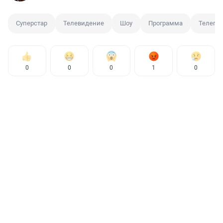
Суперстар
Телевидение
Шоу
Программа
Телепр
0
0
0
1
0