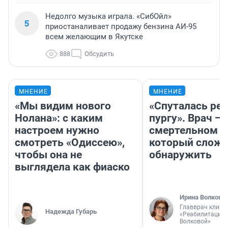
Недолго музыка играла. «СибОйл»
5
приостаналивает продажу бензина АИ-95
всем желающим в Якутске
888
Обсудить
МНЕНИЕ
МНЕНИЕ
«Мы видим нового
«Спуталась реч
Нолана»: с каким
пургу». Врач — 
настроем нужно
смертельном д
смотреть «Одиссею»,
который слож
чтобы она не
обнаружить
выглядела как фиаско
Ирина Волкова
Главврач клини
Надежда Губарь
«Реабилитация 
Волковой»