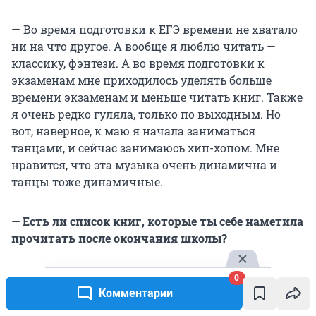
— Во время подготовки к ЕГЭ времени не хватало
ни на что другое. А вообще я люблю читать —
классику, фэнтези. А во время подготовки к
экзаменам мне приходилось уделять больше
времени экзаменам и меньше читать книг. Также
я очень редко гуляла, только по выходным. Но
вот, наверное, к маю я начала заниматься
танцами, и сейчас занимаюсь хип-хопом. Мне
нравится, что эта музыка очень динамична и
танцы тоже динамичные.
— Есть ли список книг, которые ты себе наметила
прочитать после окончания школы?
— Да, я хочу дочитать «Идиота» Достоевского.
0
Комментарии
Начала читать перед ЕГЭ, но это большая книга,
которую сложно читать, потому что надо сидеть и