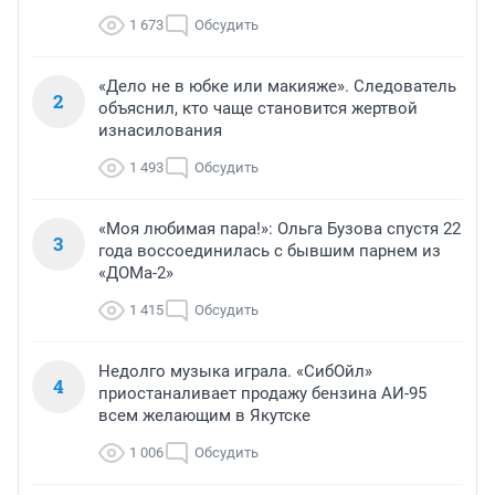
1 673
Обсудить
«Дело не в юбке или макияже». Следователь
2
объяснил, кто чаще становится жертвой
изнасилования
1 493
Обсудить
«Моя любимая пара!»: Ольга Бузова спустя 22
3
года воссоединилась с бывшим парнем из
«ДОМа-2»
1 415
Обсудить
Недолго музыка играла. «СибОйл»
4
приостаналивает продажу бензина АИ-95
всем желающим в Якутске
1 006
Обсудить