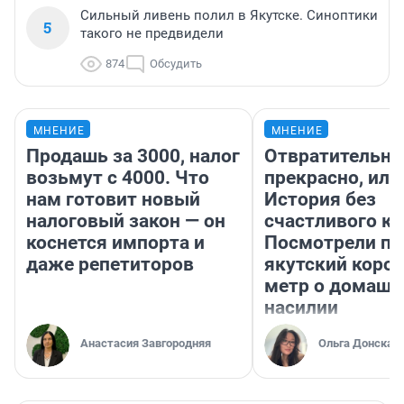
Сильный ливень полил в Якутске. Синоптики
5
такого не предвидели
874
Обсудить
МНЕНИЕ
МНЕНИЕ
Продашь за 3000, налог
Отвратительно
возьмут с 4000. Что
прекрасно, или
нам готовит новый
История без
налоговый закон — он
счастливого ко
коснется импорта и
Посмотрели п
даже репетиторов
якутский коро
метр о домаш
насилии
Анастасия Завгородняя
Ольга Донская