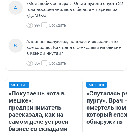
«Моя любимая пара!»: Ольга Бузова спустя 22
4
года воссоединилась с бывшим парнем из
«ДОМа-2»
997
Обсудить
Алданцы жалуются, но власти сказали, что
5
всё хорошо. Как дела с QR-кодами на бензин
в Южной Якутии?
857
Обсудить
МНЕНИЕ
МНЕНИЕ
«Покупаешь кота в
«Спуталась реч
мешке»:
пургу». Врач — 
предприниматель
смертельном д
рассказала, как на
который слож
самом деле устроен
обнаружить
бизнес со складами