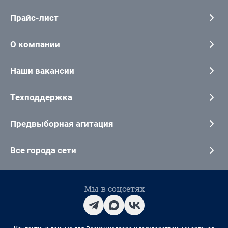
Прайс-лист
О компании
Наши вакансии
Техподдержка
Предвыборная агитация
Все города сети
Мы в соцсетях